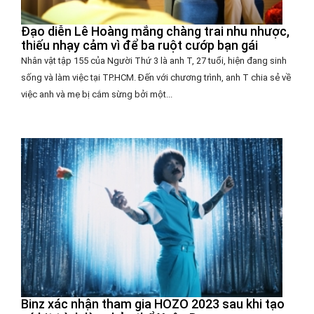
Đạo diễn Lê Hoàng mắng chàng trai nhu nhược,
thiếu nhạy cảm vì để ba ruột cướp bạn gái
Nhân vật tập 155 của Người Thứ 3 là anh T, 27 tuổi, hiện đang sinh
sống và làm việc tại TP.HCM. Đến với chương trình, anh T chia sẻ về
việc anh và mẹ bị cắm sừng bởi một...
Binz xác nhận tham gia HOZO 2023 sau khi tạo