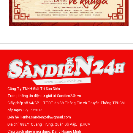
Công Ty TNHH Giải Trí Sàn Diễn
Trang thông tin điện tử giải trí Sandien24h.vn
Giấy phép số 64/GP – TTĐT do Sở Thông Tin và Truyền Thông TPHCM
cấp ngày 17/06/2015
Liên hệ: lienhe.sandien24h@gmail.com
Địa chỉ: 888/1 Quang Trung, Quận Gò Vấp, Tp.HCM
Chịu trách nhiệm nội dung: Đặng Hoàng Minh