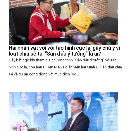
Hai nhân vật với với tạo hình cực lạ, gây chú ý vì
loạt chia sẻ tại “Sàn đấu ý tưởng” là ai?
Gây bất ngờ khi tham gia chương trình “Sàn đấu ý tưởng” với tạo
hình cực lạ, hoa hậu H'Hen Niê và diễn viên hài Minh Dự lần đầu chia
sẻ về dự án cộng đồng với mục đích “so...