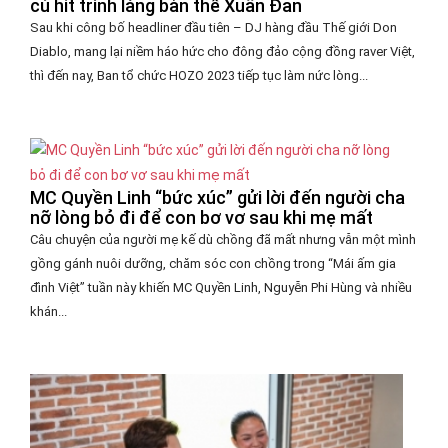
cú hit trình làng bản thể Xuân Đan
Sau khi công bố headliner đầu tiên – DJ hàng đầu Thế giới Don
Diablo, mang lại niềm háo hức cho đông đảo cộng đồng raver Việt,
thì đến nay, Ban tổ chức HOZO 2023 tiếp tục làm nức lòng...
MC Quyền Linh “bức xúc” gửi lời đến người cha
nỡ lòng bỏ đi để con bơ vơ sau khi mẹ mất
Câu chuyện của người mẹ kế dù chồng đã mất nhưng vẫn một mình
gồng gánh nuôi dưỡng, chăm sóc con chồng trong “Mái ấm gia
đình Việt” tuần này khiến MC Quyền Linh, Nguyễn Phi Hùng và nhiều
khán...