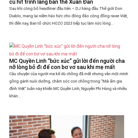
cú hit trình làng bản thể Xuân Đan
Sau khi công bố headliner đầu tiên – DJ hàng đầu Thế giới Don
Diablo, mang lại niềm háo hức cho đông đảo cộng đồng raver Việt,
thì đến nay, Ban tổ chức HOZO 2023 tiếp tục làm nức lòng...
MC Quyền Linh “bức xúc” gửi lời đến người cha
nỡ lòng bỏ đi để con bơ vơ sau khi mẹ mất
Câu chuyện của người mẹ kế dù chồng đã mất nhưng vẫn một mình
gồng gánh nuôi dưỡng, chăm sóc con chồng trong “Mái ấm gia
đình Việt” tuần này khiến MC Quyền Linh, Nguyễn Phi Hùng và nhiều
khán...