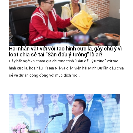
Hai nhân vật với với tạo hình cực lạ, gây chú ý vì
loạt chia sẻ tại “Sàn đấu ý tưởng” là ai?
Gây bất ngờ khi tham gia chương trình “Sàn đấu ý tưởng” với tạo
hình cực lạ, hoa hậu H'Hen Niê và diễn viên hài Minh Dự lần đầu chia
sẻ về dự án cộng đồng với mục đích “so...