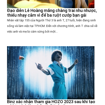
Đạo diễn Lê Hoàng mắng chàng trai nhu nhược,
thiếu nhạy cảm vì để ba ruột cướp bạn gái
Nhân vật tập 155 của Người Thứ 3 là anh T, 27 tuổi, hiện đang sinh
sống và làm việc tại TP.HCM. Đến với chương trình, anh T chia sẻ về
việc anh và mẹ bị cắm sừng bởi một...
Binz xác nhận tham gia HOZO 2023 sau khi tạo