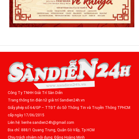
Công Ty TNHH Giải Trí Sàn Diễn
Trang thông tin điện tử giải trí Sandien24h.vn
Giấy phép số 64/GP – TTĐT do Sở Thông Tin và Truyền Thông TPHCM
cấp ngày 17/06/2015
Liên hệ: lienhe.sandien24h@gmail.com
Địa chỉ: 888/1 Quang Trung, Quận Gò Vấp, Tp.HCM
Chịu trách nhiệm nội dung: Đặng Hoàng Minh