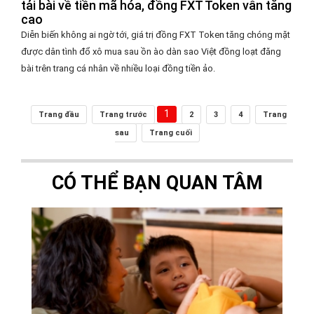
tải bài về tiền mã hóa, đồng FXT Token vẫn tăng
cao
Diễn biến không ai ngờ tới, giá trị đồng FXT Token tăng chóng mặt
được dân tình đổ xô mua sau ồn ào dàn sao Việt đồng loạt đăng
bài trên trang cá nhân về nhiều loại đồng tiền ảo.
1
Trang đầu
Trang trước
2
3
4
Trang
sau
Trang cuối
CÓ THỂ BẠN QUAN TÂM