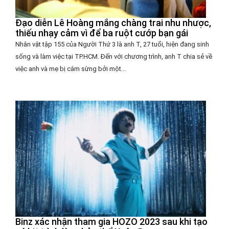
Đạo diễn Lê Hoàng mắng chàng trai nhu nhược,
thiếu nhạy cảm vì để ba ruột cướp bạn gái
Nhân vật tập 155 của Người Thứ 3 là anh T, 27 tuổi, hiện đang sinh
sống và làm việc tại TP.HCM. Đến với chương trình, anh T chia sẻ về
việc anh và mẹ bị cắm sừng bởi một...
Binz xác nhận tham gia HOZO 2023 sau khi tạo