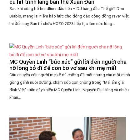
cú hit trình làng bản thể Xuân Đan
Sau khi công bố headliner đầu tiên – DJ hàng đầu Thế giới Don
Diablo, mang lại niềm háo hức cho đông đảo cộng đồng raver Việt,
thì đến nay, Ban tổ chức HOZO 2023 tiếp tục làm nức lòng...
MC Quyền Linh “bức xúc” gửi lời đến người cha
nỡ lòng bỏ đi để con bơ vơ sau khi mẹ mất
Câu chuyện của người mẹ kế dù chồng đã mất nhưng vẫn một mình
gồng gánh nuôi dưỡng, chăm sóc con chồng trong “Mái ấm gia
đình Việt” tuần này khiến MC Quyền Linh, Nguyễn Phi Hùng và nhiều
khán...