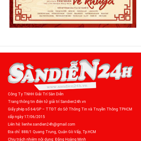
Công Ty TNHH Giải Trí Sàn Diễn
Trang thông tin điện tử giải trí Sandien24h.vn
Giấy phép số 64/GP – TTĐT do Sở Thông Tin và Truyền Thông TPHCM
cấp ngày 17/06/2015
Liên hệ: lienhe.sandien24h@gmail.com
Địa chỉ: 888/1 Quang Trung, Quận Gò Vấp, Tp.HCM
Chịu trách nhiệm nội dung: Đặng Hoàng Minh