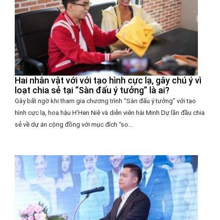
Hai nhân vật với với tạo hình cực lạ, gây chú ý vì
loạt chia sẻ tại “Sàn đấu ý tưởng” là ai?
Gây bất ngờ khi tham gia chương trình “Sàn đấu ý tưởng” với tạo
hình cực lạ, hoa hậu H'Hen Niê và diễn viên hài Minh Dự lần đầu chia
sẻ về dự án cộng đồng với mục đích “so...