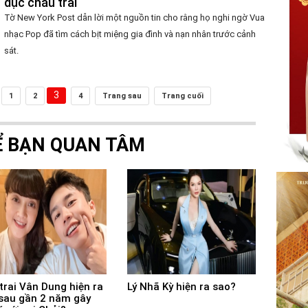
dục cháu trai
Tờ New York Post dẫn lời một nguồn tin cho rằng họ nghi ngờ Vua
nhạc Pop đã tìm cách bịt miệng gia đình và nạn nhân trước cảnh
sát.
3
1
2
4
Trang sau
Trang cuối
Ể BẠN QUAN TÂM
trai Vân Dung hiện ra
Lý Nhã Kỳ hiện ra sao?
sau gần 2 năm gây