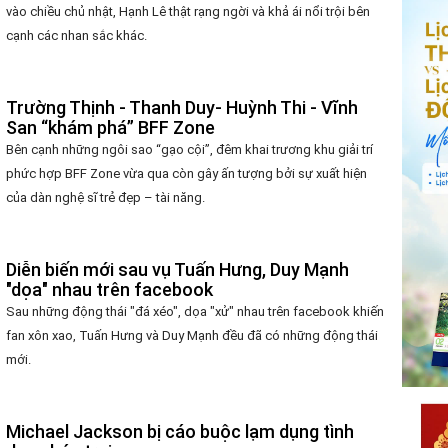
vào chiều chủ nhật, Hạnh Lê thật rạng ngời và khả ái nổi trội bên
cạnh các nhan sắc khác.
Trường Thịnh - Thanh Duy- Huỳnh Thi - Vĩnh
San “khám phá” BFF Zone
Bên cạnh những ngôi sao “gạo cội”, đêm khai trương khu giải trí
phức hợp BFF Zone vừa qua còn gây ấn tượng bởi sự xuất hiện
của dàn nghệ sĩ trẻ đẹp – tài năng.
Diễn biến mới sau vụ Tuấn Hưng, Duy Mạnh
"dọa" nhau trên facebook
Sau những động thái "đá xéo", dọa "xử" nhau trên facebook khiến
fan xôn xao, Tuấn Hưng và Duy Mạnh đều đã có những động thái
mới.
Michael Jackson bị cáo buộc lạm dụng tình