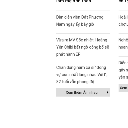
làm mẹ đơn thân
chú 
Dàn diễn viên Đất Phương
Hoài 
Nam ngày ấy, bây giờ
chợ 
Vừa ra MV Sốc nhiệt, Hoàng
Nghệ
Yến Chibi bất ngờ công bố sẽ
hoan
phát hành EP
Diễn
Chân dung nam ca sĩ "đông
gây s
vợ con nhất làng nhạc Việt",
yên s
82 tuổi vẫn phong độ
Xem t
Xem thêm Âm nhạc