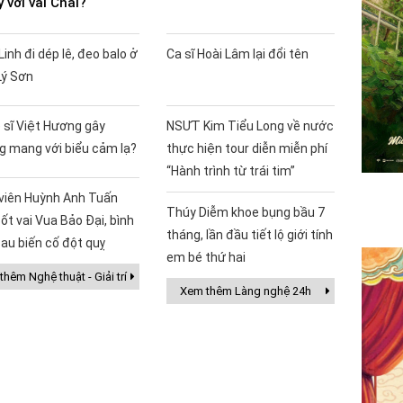
ý với vai Chải?
Linh đi dép lê, đeo balo ở
Ca sĩ Hoài Lâm lại đổi tên
Lý Sơn
 sĩ Việt Hương gây
NSƯT Kim Tiểu Long về nước
g mang với biểu cảm lạ?
thực hiện tour diễn miễn phí
“Hành trình từ trái tim”
 viên Huỳnh Anh Tuấn
Thúy Diễm khoe bụng bầu 7
ốt vai Vua Bảo Đại, bình
tháng, lần đầu tiết lộ giới tính
au biến cố đột quỵ
em bé thứ hai
hêm Nghệ thuật - Giải trí
Xem thêm Làng nghệ 24h