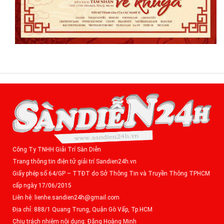
Công Ty TNHH Giải Trí Sàn Diễn
Trang thông tin điện tử giải trí Sandien24h.vn
Giấy phép số 64/GP – TTĐT do Sở Thông Tin và Truyền Thông TPHCM
cấp ngày 17/06/2015
Liên hệ: lienhe.sandien24h@gmail.com
Địa chỉ: 888/1 Quang Trung, Quận Gò Vấp, Tp.HCM
Chịu trách nhiệm nội dung: Đặng Hoàng Minh