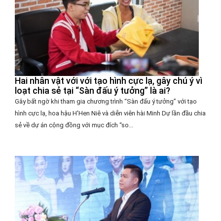
Hai nhân vật với với tạo hình cực lạ, gây chú ý vì
loạt chia sẻ tại “Sàn đấu ý tưởng” là ai?
Gây bất ngờ khi tham gia chương trình “Sàn đấu ý tưởng” với tạo
hình cực lạ, hoa hậu H'Hen Niê và diễn viên hài Minh Dự lần đầu chia
sẻ về dự án cộng đồng với mục đích “so...