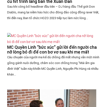
cú hit trình làng bản thể Xuân Đan
Sau khi công bố headliner đầu tiên – DJ hàng đầu Thế giới Don
Diablo, mang lại niềm háo hức cho đông đảo cộng đồng raver Việt,
thì đến nay, Ban tổ chức HOZO 2023 tiếp tục làm nức lòng...
MC Quyền Linh “bức xúc” gửi lời đến người cha
nỡ lòng bỏ đi để con bơ vơ sau khi mẹ mất
Câu chuyện của người mẹ kế dù chồng đã mất nhưng vẫn một mình
gồng gánh nuôi dưỡng, chăm sóc con chồng trong “Mái ấm gia
đình Việt” tuần này khiến MC Quyền Linh, Nguyễn Phi Hùng và nhiều
khán...