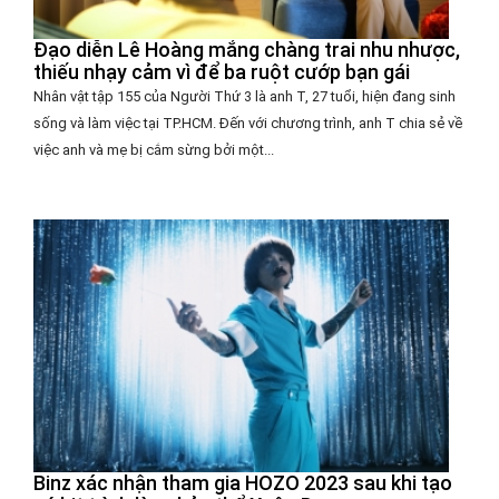
Đạo diễn Lê Hoàng mắng chàng trai nhu nhược,
thiếu nhạy cảm vì để ba ruột cướp bạn gái
Nhân vật tập 155 của Người Thứ 3 là anh T, 27 tuổi, hiện đang sinh
sống và làm việc tại TP.HCM. Đến với chương trình, anh T chia sẻ về
việc anh và mẹ bị cắm sừng bởi một...
Binz xác nhận tham gia HOZO 2023 sau khi tạo