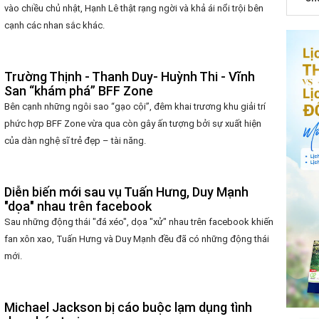
vào chiều chủ nhật, Hạnh Lê thật rạng ngời và khả ái nổi trội bên
cạnh các nhan sắc khác.
Trường Thịnh - Thanh Duy- Huỳnh Thi - Vĩnh
San “khám phá” BFF Zone
Bên cạnh những ngôi sao “gạo cội”, đêm khai trương khu giải trí
phức hợp BFF Zone vừa qua còn gây ấn tượng bởi sự xuất hiện
của dàn nghệ sĩ trẻ đẹp – tài năng.
Diễn biến mới sau vụ Tuấn Hưng, Duy Mạnh
"dọa" nhau trên facebook
Sau những động thái "đá xéo", dọa "xử" nhau trên facebook khiến
fan xôn xao, Tuấn Hưng và Duy Mạnh đều đã có những động thái
mới.
Michael Jackson bị cáo buộc lạm dụng tình