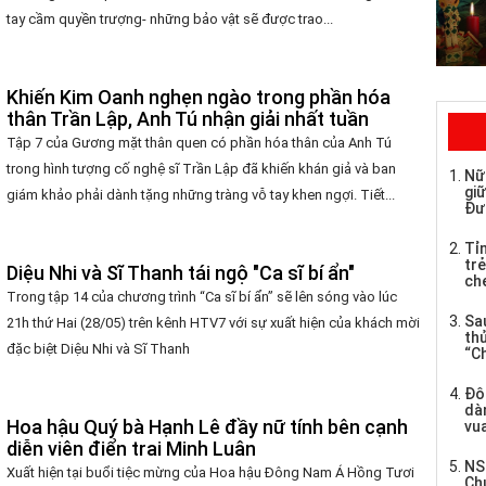
tay cầm quyền trượng- những bảo vật sẽ được trao...
Khiến Kim Oanh nghẹn ngào trong phần hóa
thân Trần Lập, Anh Tú nhận giải nhất tuần
Tập 7 của Gương mặt thân quen có phần hóa thân của Anh Tú
trong hình tượng cố nghệ sĩ Trần Lập đã khiến khán giả và ban
Nữ
giữ
giám khảo phải dành tặng những tràng vỗ tay khen ngợi. Tiết...
Đư
Tỉ
trẻ
Diệu Nhi và Sĩ Thanh tái ngộ "Ca sĩ bí ẩn"
che
Trong tập 14 của chương trình “Ca sĩ bí ẩn” sẽ lên sóng vào lúc
Sau
21h thứ Hai (28/05) trên kênh HTV7 với sự xuất hiện của khách mời
th
đặc biệt Diệu Nhi và Sĩ Thanh
“C
Đô
dàn
Hoa hậu Quý bà Hạnh Lê đầy nữ tính bên cạnh
vua
diễn viên điển trai Minh Luân
NS
Xuất hiện tại buổi tiệc mừng của Hoa hậu Đông Nam Á Hồng Tươi
Ch