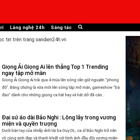
rí
Làng nghệ 24h
Sáng tác
ọc tin trên trang sandien24h.vn
Giọng Ải Giọng Ai lên thẳng Top 1 Trending
ngay tập mở màn
Giọng Ải Giọng Ai trải qua 4 mùa lên sóng vẫn giữ nguyên “phong
độ”. Bằng chứng là vừa mới lên sóng tập mở màn, gameshow “bá
đạo” dành cho những giọng ca hát hay và hát dở đã cán...
Đại sứ áo dài Bảo Nghi : Lộng lẫy trong vương
miện và quyền trượng
Dưới bàn tay của nhiếp ảnh tài ba Duy DL, ca sĩ Bảo Nghi trở nên
vô cùng xinh đẹp và thanh khiết với hình ảnh đầu đội vương miện-