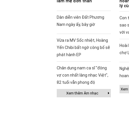
làm mẹ đơn thân
hoàn
lý c
Dàn diễn viên Đất Phương
Con t
Nam ngày ấy, bây giờ
sao 
với v
Vừa ra MV Sốc nhiệt, Hoàng
Hoài 
Yến Chibi bất ngờ công bố sẽ
chợ 
phát hành EP
Chân dung nam ca sĩ "đông
Nghệ
vợ con nhất làng nhạc Việt",
hoan
82 tuổi vẫn phong độ
Xem t
Xem thêm Âm nhạc