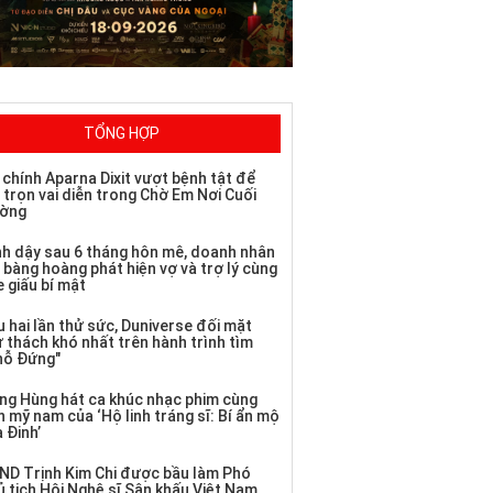
TỔNG HỢP
 chính Aparna Dixit vượt bệnh tật để
 trọn vai diễn trong Chờ Em Nơi Cuối
ờng
nh dậy sau 6 tháng hôn mê, doanh nhân
 bàng hoàng phát hiện vợ và trợ lý cùng
 giấu bí mật
 hai lần thử sức, Duniverse đối mặt
ử thách khó nhất trên hành trình tìm
hỗ Đứng"
ng Hùng hát ca khúc nhạc phim cùng
 mỹ nam của ‘Hộ linh tráng sĩ: Bí ẩn mộ
 Đinh’
ND Trịnh Kim Chi được bầu làm Phó
ủ tịch Hội Nghệ sĩ Sân khấu Việt Nam