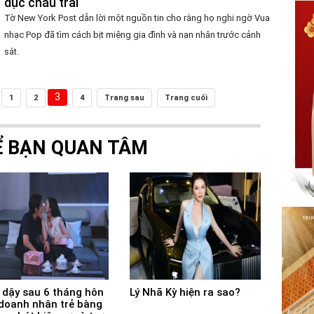
dục cháu trai
Tờ New York Post dẫn lời một nguồn tin cho rằng họ nghi ngờ Vua
nhạc Pop đã tìm cách bịt miệng gia đình và nạn nhân trước cảnh
sát.
3
1
2
4
Trang sau
Trang cuối
Ể BẠN QUAN TÂM
 dậy sau 6 tháng hôn
Lý Nhã Kỳ hiện ra sao?
doanh nhân trẻ bàng