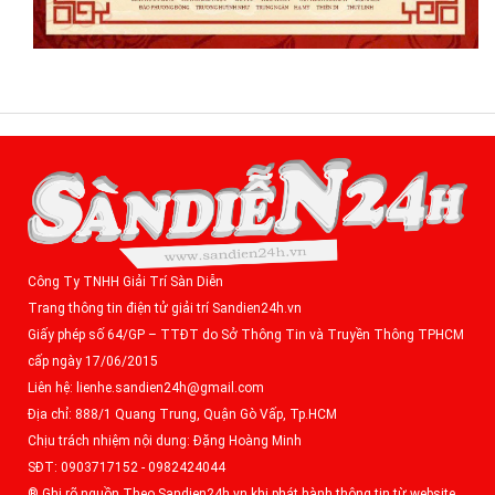
Công Ty TNHH Giải Trí Sàn Diễn
Trang thông tin điện tử giải trí Sandien24h.vn
Giấy phép số 64/GP – TTĐT do Sở Thông Tin và Truyền Thông TPHCM
cấp ngày 17/06/2015
Liên hệ: lienhe.sandien24h@gmail.com
Địa chỉ: 888/1 Quang Trung, Quận Gò Vấp, Tp.HCM
Chịu trách nhiệm nội dung: Đặng Hoàng Minh
SĐT: 0903717152 - 0982424044
® Ghi rõ nguồn Theo Sandien24h.vn khi phát hành thông tin từ website