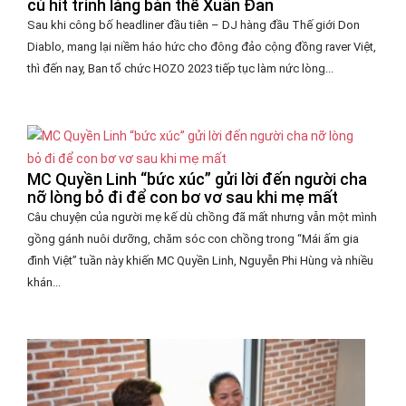
cú hit trình làng bản thể Xuân Đan
Sau khi công bố headliner đầu tiên – DJ hàng đầu Thế giới Don
Diablo, mang lại niềm háo hức cho đông đảo cộng đồng raver Việt,
thì đến nay, Ban tổ chức HOZO 2023 tiếp tục làm nức lòng...
MC Quyền Linh “bức xúc” gửi lời đến người cha
nỡ lòng bỏ đi để con bơ vơ sau khi mẹ mất
Câu chuyện của người mẹ kế dù chồng đã mất nhưng vẫn một mình
gồng gánh nuôi dưỡng, chăm sóc con chồng trong “Mái ấm gia
đình Việt” tuần này khiến MC Quyền Linh, Nguyễn Phi Hùng và nhiều
khán...