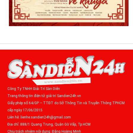
Công Ty TNHH Giải Trí Sàn Diễn
Trang thông tin điện tử giải trí Sandien24h.vn
Giấy phép số 64/GP – TTĐT do Sở Thông Tin và Truyền Thông TPHCM
cấp ngày 17/06/2015
Liên hệ: lienhe.sandien24h@gmail.com
Địa chỉ: 888/1 Quang Trung, Quận Gò Vấp, Tp.HCM
Chịu trách nhiệm nội dung: Đặng Hoàng Minh