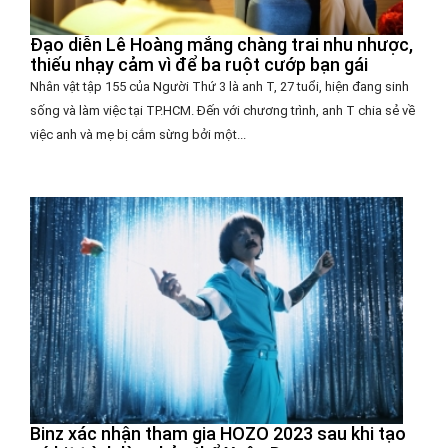
Đạo diễn Lê Hoàng mắng chàng trai nhu nhược,
thiếu nhạy cảm vì để ba ruột cướp bạn gái
Nhân vật tập 155 của Người Thứ 3 là anh T, 27 tuổi, hiện đang sinh
sống và làm việc tại TP.HCM. Đến với chương trình, anh T chia sẻ về
việc anh và mẹ bị cắm sừng bởi một...
Binz xác nhận tham gia HOZO 2023 sau khi tạo