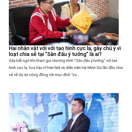
Hai nhân vật với với tạo hình cực lạ, gây chú ý vì
loạt chia sẻ tại “Sàn đấu ý tưởng” là ai?
Gây bất ngờ khi tham gia chương trình “Sàn đấu ý tưởng” với tạo
hình cực lạ, hoa hậu H'Hen Niê và diễn viên hài Minh Dự lần đầu chia
sẻ về dự án cộng đồng với mục đích “so...