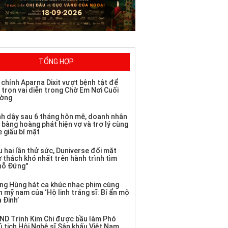
TỔNG HỢP
 chính Aparna Dixit vượt bệnh tật để
 trọn vai diễn trong Chờ Em Nơi Cuối
ờng
nh dậy sau 6 tháng hôn mê, doanh nhân
 bàng hoàng phát hiện vợ và trợ lý cùng
 giấu bí mật
 hai lần thử sức, Duniverse đối mặt
ử thách khó nhất trên hành trình tìm
hỗ Đứng"
ng Hùng hát ca khúc nhạc phim cùng
 mỹ nam của ‘Hộ linh tráng sĩ: Bí ẩn mộ
 Đinh’
ND Trịnh Kim Chi được bầu làm Phó
ủ tịch Hội Nghệ sĩ Sân khấu Việt Nam