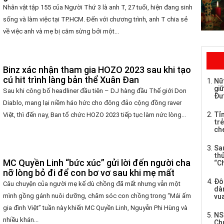
Nhân vật tập 155 của Người Thứ 3 là anh T, 27 tuổi, hiện đang sinh
sống và làm việc tại TP.HCM. Đến với chương trình, anh T chia sẻ
về việc anh và mẹ bị cắm sừng bởi một...
Binz xác nhận tham gia HOZO 2023 sau khi tạo
cú hit trình làng bản thể Xuân Đan
Nữ
giữ
Sau khi công bố headliner đầu tiên – DJ hàng đầu Thế giới Don
Đư
Diablo, mang lại niềm háo hức cho đông đảo cộng đồng raver
Tỉ
Việt, thì đến nay, Ban tổ chức HOZO 2023 tiếp tục làm nức lòng...
trẻ
che
Sau
th
MC Quyền Linh “bức xúc” gửi lời đến người cha
“C
nỡ lòng bỏ đi để con bơ vơ sau khi mẹ mất
Đô
Câu chuyện của người mẹ kế dù chồng đã mất nhưng vẫn một
dàn
mình gồng gánh nuôi dưỡng, chăm sóc con chồng trong “Mái ấm
vua
gia đình Việt” tuần này khiến MC Quyền Linh, Nguyễn Phi Hùng và
NS
nhiều khán...
Ch