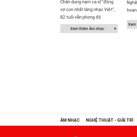
Chân dung nam ca sĩ "đông
Nghệ
vợ con nhất làng nhạc Việt",
hoan
82 tuổi vẫn phong độ
Xem t
Xem thêm Âm nhạc
ÂM NHẠC
NGHỆ THUẬT - GIẢI TRÍ