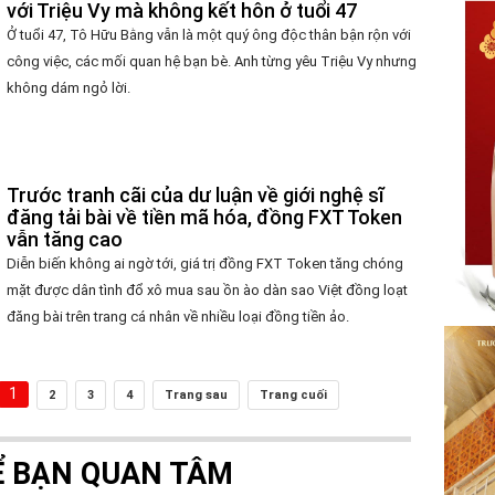
với Triệu Vy mà không kết hôn ở tuổi 47
Ở tuổi 47, Tô Hữu Bằng vẫn là một quý ông độc thân bận rộn với
công việc, các mối quan hệ bạn bè. Anh từng yêu Triệu Vy nhưng
không dám ngỏ lời.
Trước tranh cãi của dư luận về giới nghệ sĩ
đăng tải bài về tiền mã hóa, đồng FXT Token
vẫn tăng cao
Diễn biến không ai ngờ tới, giá trị đồng FXT Token tăng chóng
mặt được dân tình đổ xô mua sau ồn ào dàn sao Việt đồng loạt
đăng bài trên trang cá nhân về nhiều loại đồng tiền ảo.
1
2
3
4
Trang sau
Trang cuối
Ể BẠN QUAN TÂM