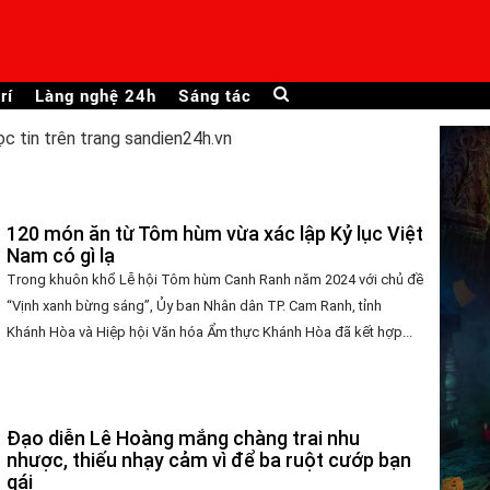
rí
Làng nghệ 24h
Sáng tác
ọc tin trên trang sandien24h.vn
120 món ăn từ Tôm hùm vừa xác lập Kỷ lục Việt
Nam có gì lạ
Trong khuôn khổ Lễ hội Tôm hùm Canh Ranh năm 2024 với chủ đề
“Vịnh xanh bừng sáng”, Ủy ban Nhân dân TP. Cam Ranh, tỉnh
Khánh Hòa và Hiệp hội Văn hóa Ẩm thực Khánh Hòa đã kết hợp...
Đạo diễn Lê Hoàng mắng chàng trai nhu
nhược, thiếu nhạy cảm vì để ba ruột cướp bạn
gái