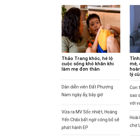
Thảo Trang khóc, hé lộ
Tỉnh
cuộc sống khó khăn khi
mê, 
làm mẹ đơn thân
hoàn
lý c
Dàn diễn viên Đất Phương
Con t
Nam ngày ấy, bây giờ
sao 
với v
Vừa ra MV Sốc nhiệt, Hoàng
Hoài 
Yến Chibi bất ngờ công bố sẽ
chợ 
phát hành EP