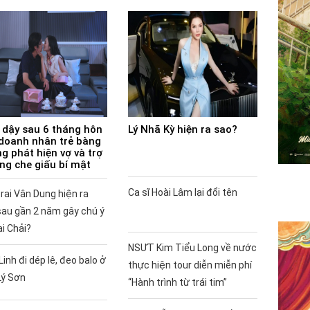
 dậy sau 6 tháng hôn
Lý Nhã Kỳ hiện ra sao?
doanh nhân trẻ bàng
g phát hiện vợ và trợ
ùng che giấu bí mật
Ca sĩ Hoài Lâm lại đổi tên
rai Vân Dung hiện ra
sau gần 2 năm gây chú ý
ai Chải?
NSƯT Kim Tiểu Long về nước
Linh đi dép lê, đeo balo ở
thực hiện tour diễn miễn phí
Lý Sơn
“Hành trình từ trái tim”