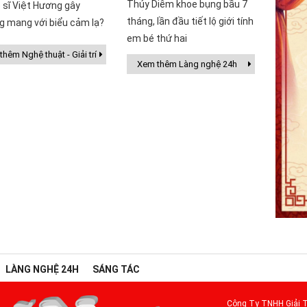
Thúy Diễm khoe bụng bầu 7
 sĩ Việt Hương gây
tháng, lần đầu tiết lộ giới tính
g mang với biểu cảm lạ?
em bé thứ hai
hêm Nghệ thuật - Giải trí
Xem thêm Làng nghệ 24h
LÀNG NGHỆ 24H
SÁNG TÁC
Công Ty TNHH Giải T