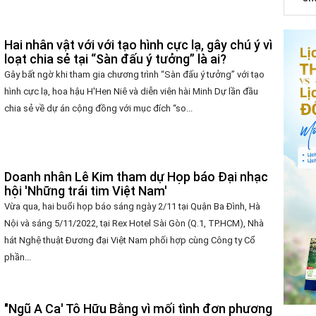
Hai nhân vật với với tạo hình cực lạ, gây chú ý vì
loạt chia sẻ tại “Sàn đấu ý tưởng” là ai?
Gây bất ngờ khi tham gia chương trình “Sàn đấu ý tưởng” với tạo
hình cực lạ, hoa hậu H'Hen Niê và diễn viên hài Minh Dự lần đầu
chia sẻ về dự án cộng đồng với mục đích “so...
Doanh nhân Lê Kim tham dự Họp báo Đại nhạc
hội 'Những trái tim Việt Nam'
Vừa qua, hai buổi họp báo sáng ngày 2/11 tại Quận Ba Đình, Hà
Nội và sáng 5/11/2022, tại Rex Hotel Sài Gòn (Q.1, TP.HCM), Nhà
hát Nghệ thuật Đương đại Việt Nam phối hợp cùng Công ty Cổ
phần...
"Ngũ A Ca' Tô Hữu Bằng vì mối tình đơn phương