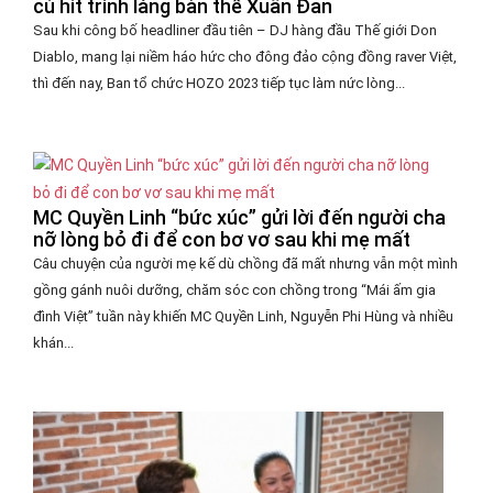
cú hit trình làng bản thể Xuân Đan
Sau khi công bố headliner đầu tiên – DJ hàng đầu Thế giới Don
Diablo, mang lại niềm háo hức cho đông đảo cộng đồng raver Việt,
thì đến nay, Ban tổ chức HOZO 2023 tiếp tục làm nức lòng...
MC Quyền Linh “bức xúc” gửi lời đến người cha
nỡ lòng bỏ đi để con bơ vơ sau khi mẹ mất
Câu chuyện của người mẹ kế dù chồng đã mất nhưng vẫn một mình
gồng gánh nuôi dưỡng, chăm sóc con chồng trong “Mái ấm gia
đình Việt” tuần này khiến MC Quyền Linh, Nguyễn Phi Hùng và nhiều
khán...