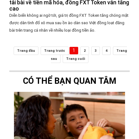
tải bài về tiền mã hóa, đồng FXT Token vẫn tăng
cao
Diễn biến không ai ngờ tới, giá trị đồng FXT Token tăng chóng mặt
được dân tình đổ xô mua sau ồn ào dàn sao Việt đồng loạt đăng
bài trên trang cá nhân về nhiều loại đồng tiền ảo.
1
Trang đầu
Trang trước
2
3
4
Trang
sau
Trang cuối
CÓ THỂ BẠN QUAN TÂM