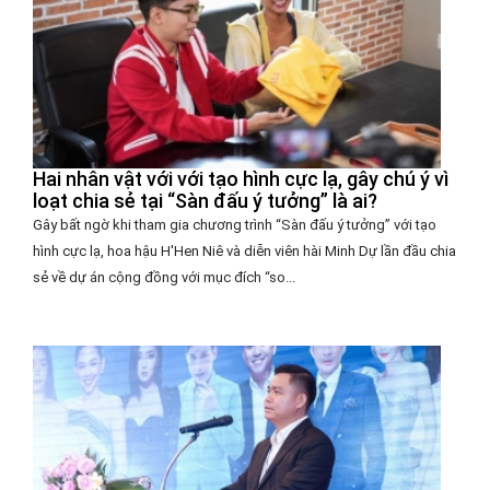
Hai nhân vật với với tạo hình cực lạ, gây chú ý vì
loạt chia sẻ tại “Sàn đấu ý tưởng” là ai?
Gây bất ngờ khi tham gia chương trình “Sàn đấu ý tưởng” với tạo
hình cực lạ, hoa hậu H'Hen Niê và diễn viên hài Minh Dự lần đầu chia
sẻ về dự án cộng đồng với mục đích “so...