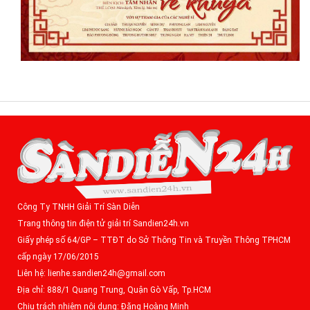
Công Ty TNHH Giải Trí Sàn Diễn
Trang thông tin điện tử giải trí Sandien24h.vn
Giấy phép số 64/GP – TTĐT do Sở Thông Tin và Truyền Thông TPHCM
cấp ngày 17/06/2015
Liên hệ: lienhe.sandien24h@gmail.com
Địa chỉ: 888/1 Quang Trung, Quận Gò Vấp, Tp.HCM
Chịu trách nhiệm nội dung: Đặng Hoàng Minh