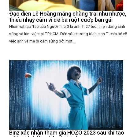
Đạo diễn Lê Hoàng mắng chàng trai nhu nhược,
thiếu nhạy cảm vì để ba ruột cướp bạn gái
Nhân vật tập 155 của Người Thứ 3 là anh T, 27 tuổi, hiện đang sinh
sống và làm việc tại TP.HCM. Đến với chương trình, anh T chia sẻ về
việc anh và mẹ bị cắm sừng bởi một...
Binz xác nhận tham gia HOZO 2023 sau khi tạo