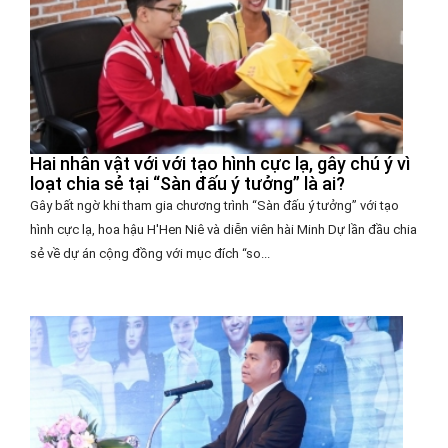
Hai nhân vật với với tạo hình cực lạ, gây chú ý vì
loạt chia sẻ tại “Sàn đấu ý tưởng” là ai?
Gây bất ngờ khi tham gia chương trình “Sàn đấu ý tưởng” với tạo
hình cực lạ, hoa hậu H'Hen Niê và diễn viên hài Minh Dự lần đầu chia
sẻ về dự án cộng đồng với mục đích “so...