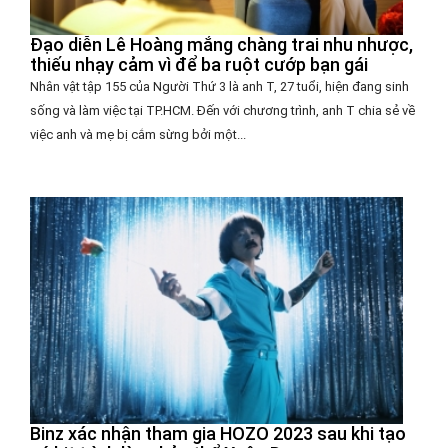
Đạo diễn Lê Hoàng mắng chàng trai nhu nhược,
thiếu nhạy cảm vì để ba ruột cướp bạn gái
Nhân vật tập 155 của Người Thứ 3 là anh T, 27 tuổi, hiện đang sinh
sống và làm việc tại TP.HCM. Đến với chương trình, anh T chia sẻ về
việc anh và mẹ bị cắm sừng bởi một...
Binz xác nhận tham gia HOZO 2023 sau khi tạo