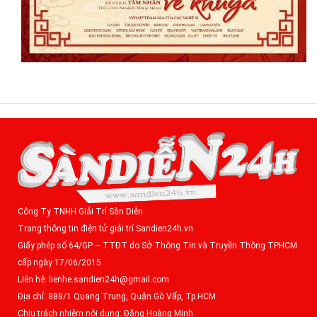
Công Ty TNHH Giải Trí Sàn Diễn
Trang thông tin điện tử giải trí Sandien24h.vn
Giấy phép số 64/GP – TTĐT do Sở Thông Tin và Truyền Thông TPHCM
cấp ngày 17/06/2015
Liên hệ: lienhe.sandien24h@gmail.com
Địa chỉ: 888/1 Quang Trung, Quận Gò Vấp, Tp.HCM
Chịu trách nhiệm nội dung: Đặng Hoàng Minh