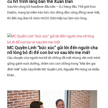
cú hit trình làng bản thể Xuân Đan
Sau khi công bố headliner đầu tiên – DJ hàng đầu Thế giới Don
Diablo, mang lại niềm háo hức cho đông đảo cộng đồng raver Việt,
thì đến nay, Ban tổ chức HOZO 2023 tiếp tục làm nức lòng...
MC Quyền Linh “bức xúc” gửi lời đến người cha
nỡ lòng bỏ đi để con bơ vơ sau khi mẹ mất
Câu chuyện của người mẹ kế dù chồng đã mất nhưng vẫn một mình
gồng gánh nuôi dưỡng, chăm sóc con chồng trong “Mái ấm gia
đình Việt” tuần này khiến MC Quyền Linh, Nguyễn Phi Hùng và nhiều
khán...