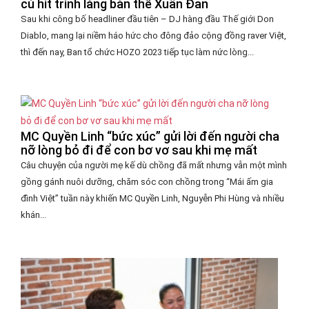
cú hit trình làng bản thể Xuân Đan
Sau khi công bố headliner đầu tiên – DJ hàng đầu Thế giới Don
Diablo, mang lại niềm háo hức cho đông đảo cộng đồng raver Việt,
thì đến nay, Ban tổ chức HOZO 2023 tiếp tục làm nức lòng...
MC Quyền Linh “bức xúc” gửi lời đến người cha
nỡ lòng bỏ đi để con bơ vơ sau khi mẹ mất
Câu chuyện của người mẹ kế dù chồng đã mất nhưng vẫn một mình
gồng gánh nuôi dưỡng, chăm sóc con chồng trong “Mái ấm gia
đình Việt” tuần này khiến MC Quyền Linh, Nguyễn Phi Hùng và nhiều
khán...