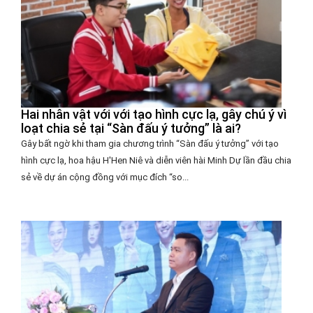
Hai nhân vật với với tạo hình cực lạ, gây chú ý vì
loạt chia sẻ tại “Sàn đấu ý tưởng” là ai?
Gây bất ngờ khi tham gia chương trình “Sàn đấu ý tưởng” với tạo
hình cực lạ, hoa hậu H'Hen Niê và diễn viên hài Minh Dự lần đầu chia
sẻ về dự án cộng đồng với mục đích “so...