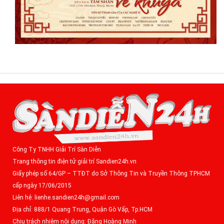
Công Ty TNHH Giải Trí Sàn Diễn
Trang thông tin điện tử giải trí Sandien24h.vn
Giấy phép số 64/GP – TTĐT do Sở Thông Tin và Truyền Thông TPHCM
cấp ngày 17/06/2015
Liên hệ: lienhe.sandien24h@gmail.com
Địa chỉ: 888/1 Quang Trung, Quận Gò Vấp, Tp.HCM
Chịu trách nhiệm nội dung: Đặng Hoàng Minh