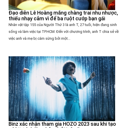
Đạo diễn Lê Hoàng mắng chàng trai nhu nhược,
thiếu nhạy cảm vì để ba ruột cướp bạn gái
Nhân vật tập 155 của Người Thứ 3 là anh T, 27 tuổi, hiện đang sinh
sống và làm việc tại TP.HCM. Đến với chương trình, anh T chia sẻ về
việc anh và mẹ bị cắm sừng bởi một...
Binz xác nhận tham gia HOZO 2023 sau khi tạo