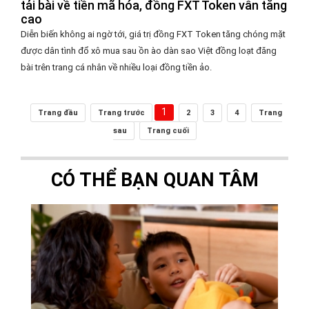
tải bài về tiền mã hóa, đồng FXT Token vẫn tăng
cao
Diễn biến không ai ngờ tới, giá trị đồng FXT Token tăng chóng mặt
được dân tình đổ xô mua sau ồn ào dàn sao Việt đồng loạt đăng
bài trên trang cá nhân về nhiều loại đồng tiền ảo.
1
Trang đầu
Trang trước
2
3
4
Trang
sau
Trang cuối
CÓ THỂ BẠN QUAN TÂM