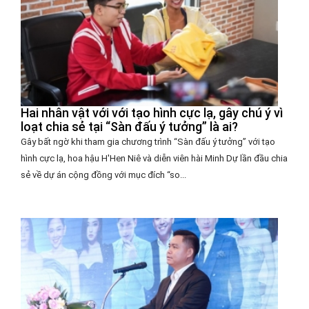
Hai nhân vật với với tạo hình cực lạ, gây chú ý vì
loạt chia sẻ tại “Sàn đấu ý tưởng” là ai?
Gây bất ngờ khi tham gia chương trình “Sàn đấu ý tưởng” với tạo
hình cực lạ, hoa hậu H'Hen Niê và diễn viên hài Minh Dự lần đầu chia
sẻ về dự án cộng đồng với mục đích “so...