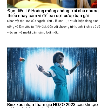
Đạo diễn Lê Hoàng mắng chàng trai nhu nhược,
thiếu nhạy cảm vì để ba ruột cướp bạn gái
Nhân vật tập 155 của Người Thứ 3 là anh T, 27 tuổi, hiện đang sinh
sống và làm việc tại TP.HCM. Đến với chương trình, anh T chia sẻ về
việc anh và mẹ bị cắm sừng bởi một...
Binz xác nhận tham gia HOZO 2023 sau khi tạo