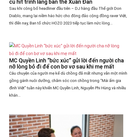
cú hit trình làng bản thể Xuân Đan
Sau khi công bố headliner đầu tiên – DJ hàng đầu Thế giới Don
Diablo, mang lại niềm háo hức cho đông đảo cộng đồng raver Việt,
thì đến nay, Ban tổ chức HOZO 2023 tiếp tục làm nức lòng...
MC Quyền Linh “bức xúc” gửi lời đến người cha
nỡ lòng bỏ đi để con bơ vơ sau khi mẹ mất
Câu chuyện của người mẹ kế dù chồng đã mất nhưng vẫn một mình
gồng gánh nuôi dưỡng, chăm sóc con chồng trong “Mái ấm gia
đình Việt” tuần này khiến MC Quyền Linh, Nguyễn Phi Hùng và nhiều
khán...