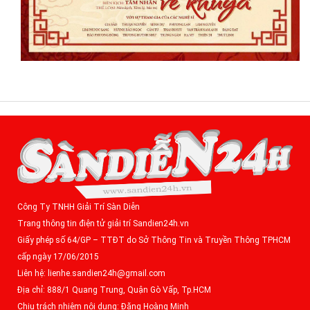
Công Ty TNHH Giải Trí Sàn Diễn
Trang thông tin điện tử giải trí Sandien24h.vn
Giấy phép số 64/GP – TTĐT do Sở Thông Tin và Truyền Thông TPHCM
cấp ngày 17/06/2015
Liên hệ: lienhe.sandien24h@gmail.com
Địa chỉ: 888/1 Quang Trung, Quận Gò Vấp, Tp.HCM
Chịu trách nhiệm nội dung: Đặng Hoàng Minh