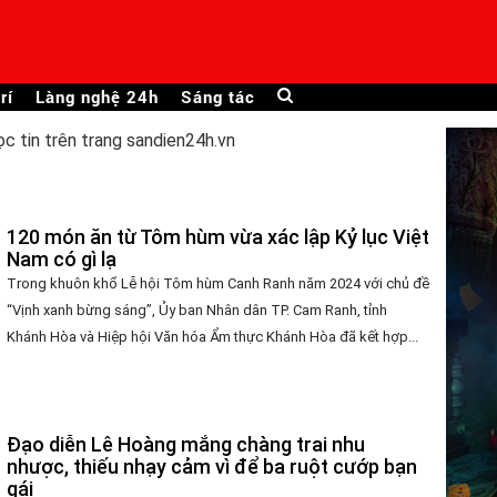
rí
Làng nghệ 24h
Sáng tác
ọc tin trên trang sandien24h.vn
120 món ăn từ Tôm hùm vừa xác lập Kỷ lục Việt
Nam có gì lạ
Trong khuôn khổ Lễ hội Tôm hùm Canh Ranh năm 2024 với chủ đề
“Vịnh xanh bừng sáng”, Ủy ban Nhân dân TP. Cam Ranh, tỉnh
Khánh Hòa và Hiệp hội Văn hóa Ẩm thực Khánh Hòa đã kết hợp...
Đạo diễn Lê Hoàng mắng chàng trai nhu
nhược, thiếu nhạy cảm vì để ba ruột cướp bạn
gái