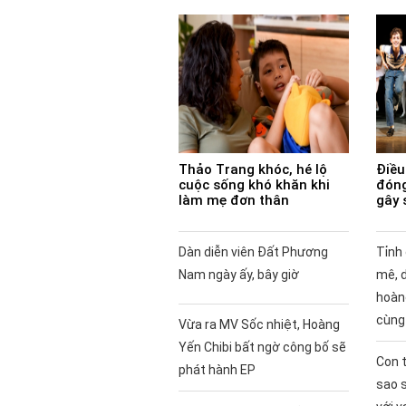
Thảo Trang khóc, hé lộ
Điều 
cuộc sống khó khăn khi
đóng
làm mẹ đơn thân
gây 
Dàn diễn viên Đất Phương
Tỉnh
Nam ngày ấy, bây giờ
mê, 
hoàng
cùng
Vừa ra MV Sốc nhiệt, Hoàng
Yến Chibi bất ngờ công bố sẽ
Con t
phát hành EP
sao 