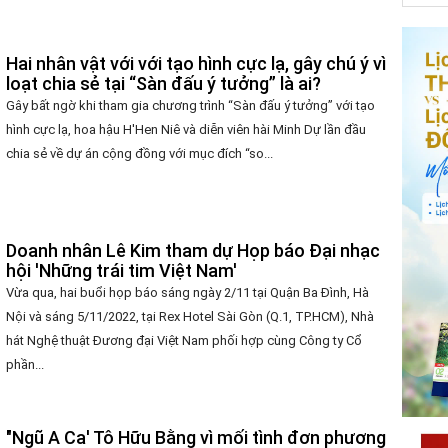
Hai nhân vật với với tạo hình cực lạ, gây chú ý vì
loạt chia sẻ tại “Sàn đấu ý tưởng” là ai?
Gây bất ngờ khi tham gia chương trình “Sàn đấu ý tưởng” với tạo
hình cực lạ, hoa hậu H'Hen Niê và diễn viên hài Minh Dự lần đầu
chia sẻ về dự án cộng đồng với mục đích “so...
Doanh nhân Lê Kim tham dự Họp báo Đại nhạc
hội 'Những trái tim Việt Nam'
Vừa qua, hai buổi họp báo sáng ngày 2/11 tại Quận Ba Đình, Hà
Nội và sáng 5/11/2022, tại Rex Hotel Sài Gòn (Q.1, TP.HCM), Nhà
hát Nghệ thuật Đương đại Việt Nam phối hợp cùng Công ty Cổ
phần...
"Ngũ A Ca' Tô Hữu Bằng vì mối tình đơn phương