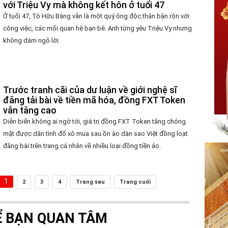
với Triệu Vy mà không kết hôn ở tuổi 47
Ở tuổi 47, Tô Hữu Bằng vẫn là một quý ông độc thân bận rộn với
công việc, các mối quan hệ bạn bè. Anh từng yêu Triệu Vy nhưng
không dám ngỏ lời.
Trước tranh cãi của dư luận về giới nghệ sĩ
đăng tải bài về tiền mã hóa, đồng FXT Token
vẫn tăng cao
Diễn biến không ai ngờ tới, giá trị đồng FXT Token tăng chóng
mặt được dân tình đổ xô mua sau ồn ào dàn sao Việt đồng loạt
đăng bài trên trang cá nhân về nhiều loại đồng tiền ảo.
1
2
3
4
Trang sau
Trang cuối
Ể BẠN QUAN TÂM