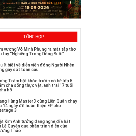
TỔNG HỢP
m vương Võ Minh Phụng ra mắt tập thơ
u tay “Nghiêng Trong Dòng Suối”
u ít biết về diễn viên đóng Người Nhện
ng gây sốt toàn cầu
ơng Tràm bật khóc trước cô bé lớp 5
m cha sống thực vật, anh trai 17 tuổi
 phụ hồ
ang Hùng MasterD cùng Liên Quân chạy
a 14 ngày để hoàn thiện EP cho
vestage 3
ật Kim Anh tưởng đang nghe đĩa hát
a Lệ Quyên qua phần trình diễn của
ương Thảo