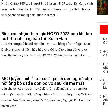
Nhân vật tập 155 của Người Thứ 3 là anh T, 27 tuổi, hiện đang sinh
sống và làm việc tại TP.HCM. Đến với chương trình, anh T chia sẻ
về việc anh và mẹ bị cắm sừng bởi một...
Binz xác nhận tham gia HOZO 2023 sau khi tạo
cú hit trình làng bản thể Xuân Đan
Na
đầ
Sau khi công bố headliner đầu tiên – DJ hàng đầu Thế giới Don
Diablo, mang lại niềm háo hức cho đông đảo cộng đồng raver
Điề
đa
Việt, thì đến nay, Ban tổ chức HOZO 2023 tiếp tục làm nức lòng...
Hư
chă
đi
MC Quyền Linh “bức xúc” gửi lời đến người cha
Qu
nỡ lòng bỏ đi để con bơ vơ sau khi mẹ mất
đu
Li
Câu chuyện của người mẹ kế dù chồng đã mất nhưng vẫn một
mình gồng gánh nuôi dưỡng, chăm sóc con chồng trong “Mái ấm
Nh
củ
gia đình Việt” tuần này khiến MC Quyền Linh, Nguyễn Phi Hùng và
Ph
nhiều khán...