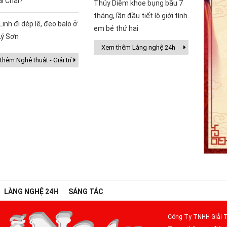
ai Chải?
Thúy Diễm khoe bụng bầu 7
tháng, lần đầu tiết lộ giới tính
Linh đi dép lê, đeo balo ở
em bé thứ hai
Lý Sơn
Xem thêm Làng nghệ 24h
hêm Nghệ thuật - Giải trí
LÀNG NGHỆ 24H
SÁNG TÁC
Công Ty TNHH Giải T