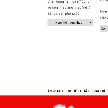
với v
Chân dung nam ca sĩ "đông
vợ con nhất làng nhạc Việt",
Hoài 
82 tuổi vẫn phong độ
chợ 
Xem thêm Âm nhạc
Xem t
ÂM NHẠC
NGHỆ THUẬT - GIẢI TRÍ