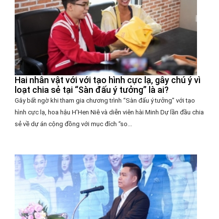
Hai nhân vật với với tạo hình cực lạ, gây chú ý vì
loạt chia sẻ tại “Sàn đấu ý tưởng” là ai?
Gây bất ngờ khi tham gia chương trình “Sàn đấu ý tưởng” với tạo
hình cực lạ, hoa hậu H'Hen Niê và diễn viên hài Minh Dự lần đầu chia
sẻ về dự án cộng đồng với mục đích “so...