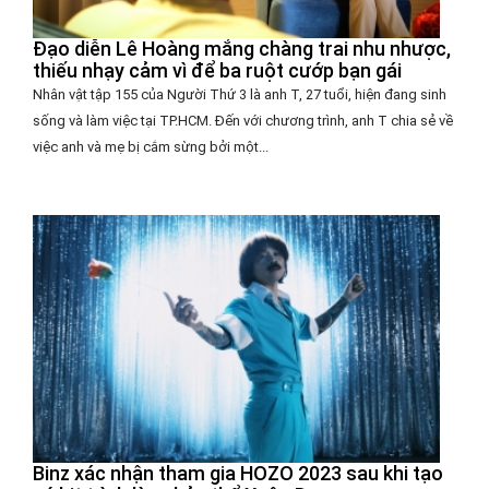
Đạo diễn Lê Hoàng mắng chàng trai nhu nhược,
thiếu nhạy cảm vì để ba ruột cướp bạn gái
Nhân vật tập 155 của Người Thứ 3 là anh T, 27 tuổi, hiện đang sinh
sống và làm việc tại TP.HCM. Đến với chương trình, anh T chia sẻ về
việc anh và mẹ bị cắm sừng bởi một...
Binz xác nhận tham gia HOZO 2023 sau khi tạo