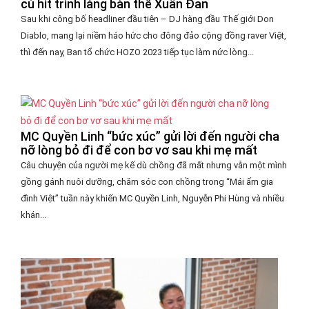
cú hit trình làng bản thể Xuân Đan
Sau khi công bố headliner đầu tiên – DJ hàng đầu Thế giới Don
Diablo, mang lại niềm háo hức cho đông đảo cộng đồng raver Việt,
thì đến nay, Ban tổ chức HOZO 2023 tiếp tục làm nức lòng...
MC Quyền Linh “bức xúc” gửi lời đến người cha
nỡ lòng bỏ đi để con bơ vơ sau khi mẹ mất
Câu chuyện của người mẹ kế dù chồng đã mất nhưng vẫn một mình
gồng gánh nuôi dưỡng, chăm sóc con chồng trong “Mái ấm gia
đình Việt” tuần này khiến MC Quyền Linh, Nguyễn Phi Hùng và nhiều
khán...