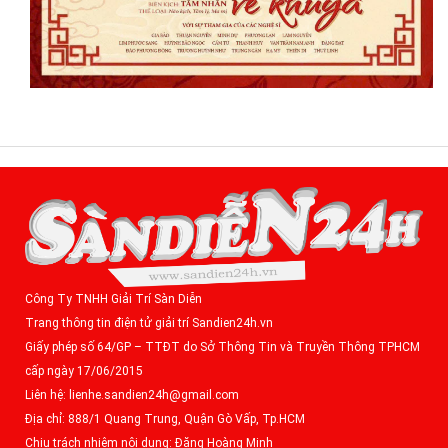
Công Ty TNHH Giải Trí Sàn Diễn
Trang thông tin điện tử giải trí Sandien24h.vn
Giấy phép số 64/GP – TTĐT do Sở Thông Tin và Truyền Thông TPHCM
cấp ngày 17/06/2015
Liên hệ: lienhe.sandien24h@gmail.com
Địa chỉ: 888/1 Quang Trung, Quận Gò Vấp, Tp.HCM
Chịu trách nhiệm nội dung: Đặng Hoàng Minh