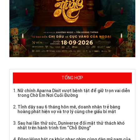
TỔNG HỢP
Nữ chính Aparna Dixit vượt bệnh tật để giữ trọn vai diễn
trong Chờ Em Nơi Cuối Đường
Tỉnh dậy sau 6 tháng hôn mê, doanh nhân trẻ bàng
hoàng phát hiện vợ và trợ lý cùng che giấu bí mật
Sau hai lần thử sức, Duniverse đối mặt thử thách khó
nhất trên hành trình tìm “Chỗ Đứng"
Đông Hùng hát ca khúc nhạc phim cùng dàn mỹ nam của