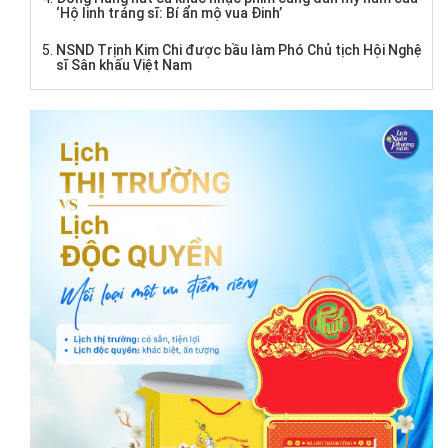
‘Hộ linh tráng sĩ: Bí ẩn mộ vua Đinh’
NSND Trịnh Kim Chi được bầu làm Phó Chủ tịch Hội Nghệ
sĩ Sân khấu Việt Nam