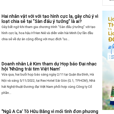
Hai nhân vật với với tạo hình cực lạ, gây chú ý vì
loạt chia sẻ tại “Sàn đấu ý tưởng” là ai?
Gây bất ngờ khi tham gia chương trình “Sàn đấu ý tưởng” với tạo
hình cực lạ, hoa hậu H'Hen Niê và diễn viên hài Minh Dự lần đầu
chia sẻ về dự án cộng đồng với mục đích “so...
Doanh nhân Lê Kim tham dự Họp báo Đại nhạc
hội 'Những trái tim Việt Nam'
Vừa qua, hai buổi họp báo sáng ngày 2/11 tại Quận Ba Đình, Hà
Nội và sáng 5/11/2022, tại Rex Hotel Sài Gòn (Q.1, TP.HCM), Nhà
hát Nghệ thuật Đương đại Việt Nam phối hợp cùng Công ty Cổ
phần...
"Ngũ A Ca' Tô Hữu Bằng vì mối tình đơn phương