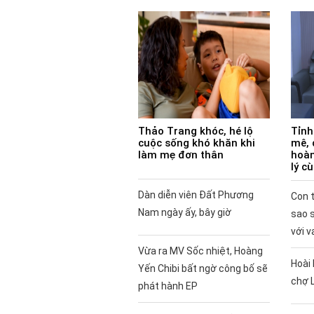
Thảo Trang khóc, hé lộ
Tỉnh
cuộc sống khó khăn khi
mê, 
làm mẹ đơn thân
hoàn
lý c
Dàn diễn viên Đất Phương
Con t
Nam ngày ấy, bây giờ
sao 
với v
Vừa ra MV Sốc nhiệt, Hoàng
Hoài 
Yến Chibi bất ngờ công bố sẽ
chợ 
phát hành EP