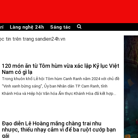
rí
Làng nghệ 24h
Sáng tác
ọc tin trên trang sandien24h.vn
120 món ăn từ Tôm hùm vừa xác lập Kỷ lục Việt
Nam có gì lạ
Trong khuôn khổ Lễ hội Tôm hùm Canh Ranh năm 2024 với chủ đề
“Vịnh xanh bừng sáng”, Ủy ban Nhân dân TP. Cam Ranh, tỉnh
Khánh Hòa và Hiệp hội Văn hóa Ẩm thực Khánh Hòa đã kết hợp...
Đạo diễn Lê Hoàng mắng chàng trai nhu
nhược, thiếu nhạy cảm vì để ba ruột cướp bạn
gái