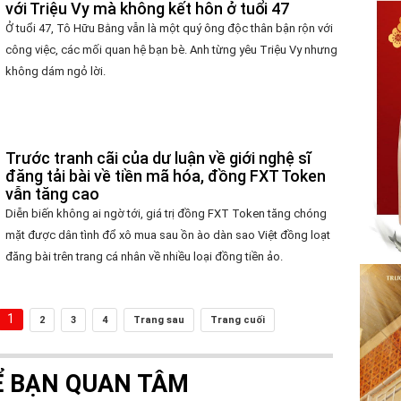
với Triệu Vy mà không kết hôn ở tuổi 47
Ở tuổi 47, Tô Hữu Bằng vẫn là một quý ông độc thân bận rộn với
công việc, các mối quan hệ bạn bè. Anh từng yêu Triệu Vy nhưng
không dám ngỏ lời.
Trước tranh cãi của dư luận về giới nghệ sĩ
đăng tải bài về tiền mã hóa, đồng FXT Token
vẫn tăng cao
Diễn biến không ai ngờ tới, giá trị đồng FXT Token tăng chóng
mặt được dân tình đổ xô mua sau ồn ào dàn sao Việt đồng loạt
đăng bài trên trang cá nhân về nhiều loại đồng tiền ảo.
1
2
3
4
Trang sau
Trang cuối
Ể BẠN QUAN TÂM