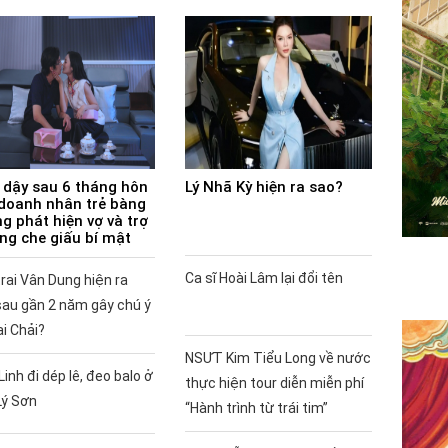
 dậy sau 6 tháng hôn
Lý Nhã Kỳ hiện ra sao?
doanh nhân trẻ bàng
g phát hiện vợ và trợ
ùng che giấu bí mật
Ca sĩ Hoài Lâm lại đổi tên
rai Vân Dung hiện ra
sau gần 2 năm gây chú ý
ai Chải?
NSƯT Kim Tiểu Long về nước
Linh đi dép lê, đeo balo ở
thực hiện tour diễn miễn phí
Lý Sơn
“Hành trình từ trái tim”