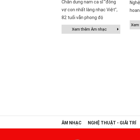
Chân dung nam ca sĩ "đông
Nghệ
vợ con nhất làng nhạc Việt",
hoan
82 tuổi vẫn phong độ
Xem t
Xem thêm Âm nhạc
ÂM NHẠC
NGHỆ THUẬT - GIẢI TRÍ