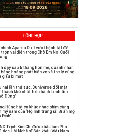
TỔNG HỢP
 chính Aparna Dixit vượt bệnh tật để
 trọn vai diễn trong Chờ Em Nơi Cuối
ờng
nh dậy sau 6 tháng hôn mê, doanh nhân
 bàng hoàng phát hiện vợ và trợ lý cùng
 giấu bí mật
 hai lần thử sức, Duniverse đối mặt
ử thách khó nhất trên hành trình tìm
hỗ Đứng"
ng Hùng hát ca khúc nhạc phim cùng
 mỹ nam của ‘Hộ linh tráng sĩ: Bí ẩn mộ
 Đinh’
ND Trịnh Kim Chi được bầu làm Phó
ủ tịch Hội Nghệ sĩ Sân khấu Việt Nam