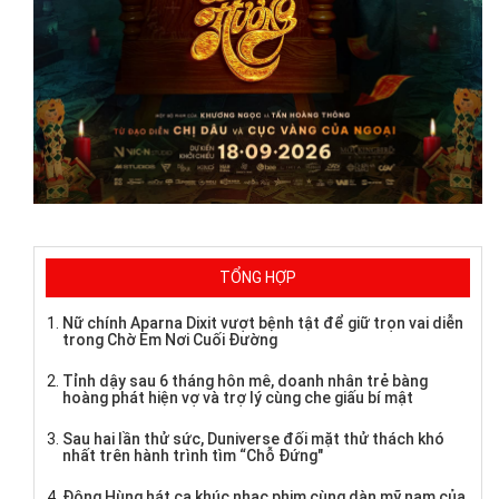
TỔNG HỢP
Nữ chính Aparna Dixit vượt bệnh tật để giữ trọn vai diễn
trong Chờ Em Nơi Cuối Đường
Tỉnh dậy sau 6 tháng hôn mê, doanh nhân trẻ bàng
hoàng phát hiện vợ và trợ lý cùng che giấu bí mật
Sau hai lần thử sức, Duniverse đối mặt thử thách khó
nhất trên hành trình tìm “Chỗ Đứng"
Đông Hùng hát ca khúc nhạc phim cùng dàn mỹ nam của