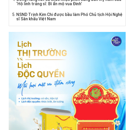
‘Hộ linh tráng sĩ: Bí ẩn mộ vua Đinh’
NSND Trịnh Kim Chi được bầu làm Phó Chủ tịch Hội Nghệ
sĩ Sân khấu Việt Nam