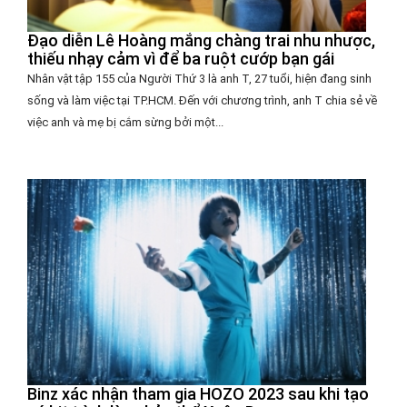
Đạo diễn Lê Hoàng mắng chàng trai nhu nhược,
thiếu nhạy cảm vì để ba ruột cướp bạn gái
Nhân vật tập 155 của Người Thứ 3 là anh T, 27 tuổi, hiện đang sinh
sống và làm việc tại TP.HCM. Đến với chương trình, anh T chia sẻ về
việc anh và mẹ bị cắm sừng bởi một...
Binz xác nhận tham gia HOZO 2023 sau khi tạo