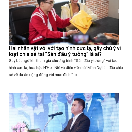
Hai nhân vật với với tạo hình cực lạ, gây chú ý vì
loạt chia sẻ tại “Sàn đấu ý tưởng” là ai?
Gây bất ngờ khi tham gia chương trình “Sàn đấu ý tưởng” với tạo
hình cực lạ, hoa hậu H'Hen Niê và diễn viên hài Minh Dự lần đầu chia
sẻ về dự án cộng đồng với mục đích “so...