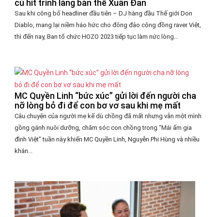
cú hit trình làng bản thể Xuân Đan
Sau khi công bố headliner đầu tiên – DJ hàng đầu Thế giới Don
Diablo, mang lại niềm háo hức cho đông đảo cộng đồng raver Việt,
thì đến nay, Ban tổ chức HOZO 2023 tiếp tục làm nức lòng...
MC Quyền Linh “bức xúc” gửi lời đến người cha
nỡ lòng bỏ đi để con bơ vơ sau khi mẹ mất
Câu chuyện của người mẹ kế dù chồng đã mất nhưng vẫn một mình
gồng gánh nuôi dưỡng, chăm sóc con chồng trong “Mái ấm gia
đình Việt” tuần này khiến MC Quyền Linh, Nguyễn Phi Hùng và nhiều
khán...