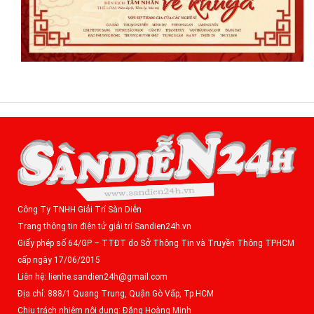
Công Ty TNHH Giải Trí Sàn Diễn
Trang thông tin điện tử giải trí Sandien24h.vn
Giấy phép số 64/GP – TTĐT do Sở Thông Tin và Truyền Thông TPHCM
cấp ngày 17/06/2015
Liên hệ: lienhe.sandien24h@gmail.com
Địa chỉ: 888/1 Quang Trung, Quận Gò Vấp, Tp.HCM
Chịu trách nhiệm nội dung: Đặng Hoàng Minh