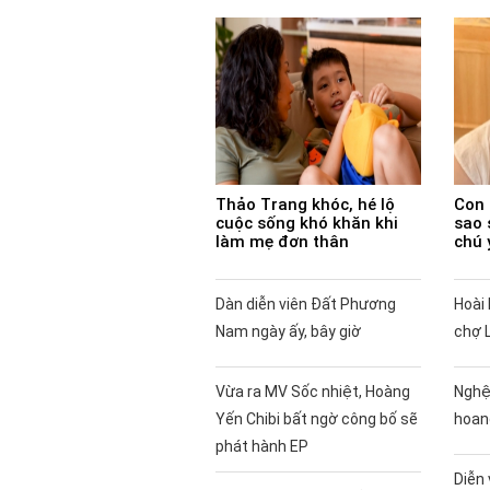
Thảo Trang khóc, hé lộ
Con 
cuộc sống khó khăn khi
sao 
làm mẹ đơn thân
chú 
Dàn diễn viên Đất Phương
Hoài 
Nam ngày ấy, bây giờ
chợ 
Vừa ra MV Sốc nhiệt, Hoàng
Nghệ
Yến Chibi bất ngờ công bố sẽ
hoan
phát hành EP
Diễn