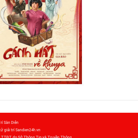
rí Sàn Diễn
tử giải trí Sandien24h.vn
– TTĐT do Sở Thông Tin và Truyền Thông