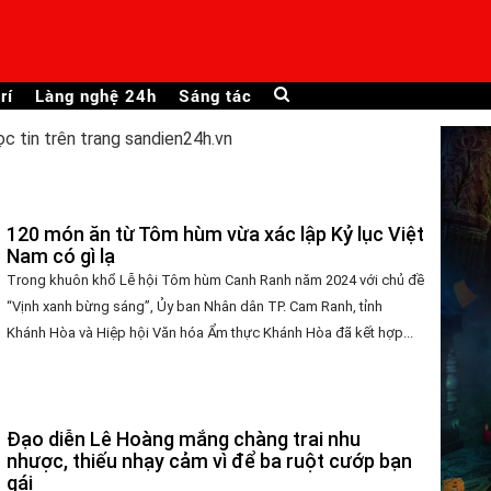
rí
Làng nghệ 24h
Sáng tác
ọc tin trên trang sandien24h.vn
120 món ăn từ Tôm hùm vừa xác lập Kỷ lục Việt
Nam có gì lạ
Trong khuôn khổ Lễ hội Tôm hùm Canh Ranh năm 2024 với chủ đề
“Vịnh xanh bừng sáng”, Ủy ban Nhân dân TP. Cam Ranh, tỉnh
Khánh Hòa và Hiệp hội Văn hóa Ẩm thực Khánh Hòa đã kết hợp...
Đạo diễn Lê Hoàng mắng chàng trai nhu
nhược, thiếu nhạy cảm vì để ba ruột cướp bạn
gái