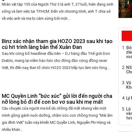
Nhân vật tập 155 của Người Thứ 3 là anh T, 27 tuổi, hiện đang sinh
sống và làm việc tại TP.HCM. Đến với chương trình, anh T chia sẻ
về việc anh và mẹ bị cắm sừng bởi một...
Binz xác nhận tham gia HOZO 2023 sau khi tạo
cú hit trình làng bản thể Xuân Đan
Đô
dàn
Sau khi công bố headliner đầu tiên – DJ hàng đầu Thế giới Don
vua
Diablo, mang lại niềm háo hức cho đông đảo cộng đồng raver
NS
Việt, thì đến nay, Ban tổ chức HOZO 2023 tiếp tục làm nức lòng...
Ch
Vũ
Kh
MC Quyền Linh “bức xúc” gửi lời đến người cha
Lý 
nỡ lòng bỏ đi để con bơ vơ sau khi mẹ mất
Câu chuyện của người mẹ kế dù chồng đã mất nhưng vẫn một
Lộ 
và
mình gồng gánh nuôi dưỡng, chăm sóc con chồng trong “Mái ấm
tư
gia đình Việt” tuần này khiến MC Quyền Linh, Nguyễn Phi Hùng và
nhiều khán...