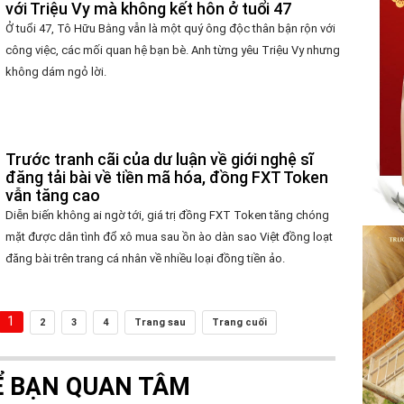
với Triệu Vy mà không kết hôn ở tuổi 47
Ở tuổi 47, Tô Hữu Bằng vẫn là một quý ông độc thân bận rộn với
công việc, các mối quan hệ bạn bè. Anh từng yêu Triệu Vy nhưng
không dám ngỏ lời.
Trước tranh cãi của dư luận về giới nghệ sĩ
đăng tải bài về tiền mã hóa, đồng FXT Token
vẫn tăng cao
Diễn biến không ai ngờ tới, giá trị đồng FXT Token tăng chóng
mặt được dân tình đổ xô mua sau ồn ào dàn sao Việt đồng loạt
đăng bài trên trang cá nhân về nhiều loại đồng tiền ảo.
1
2
3
4
Trang sau
Trang cuối
Ể BẠN QUAN TÂM