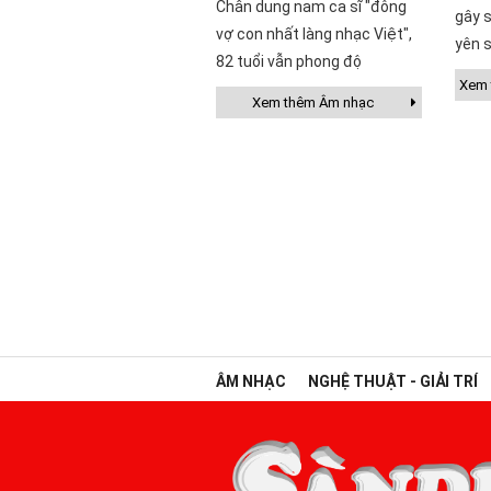
Chân dung nam ca sĩ "đông
gây s
vợ con nhất làng nhạc Việt",
yên s
82 tuổi vẫn phong độ
Xem t
Xem thêm Âm nhạc
ÂM NHẠC
NGHỆ THUẬT - GIẢI TRÍ