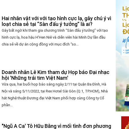
Hai nhân vật với với tạo hình cực lạ, gây chú ý vì
loạt chia sẻ tại “Sàn đấu ý tưởng” là ai?
Gây bất ngờ khi tham gia chương trình “Sàn đấu ý tưởng” với tạo
hình cực lạ, hoa hậu H'Hen Niê và diễn viên hài Minh Dự lần đầu
chia sẻ về dự án cộng đồng với mục đích “so...
Doanh nhân Lê Kim tham dự Họp báo Đại nhạc
hội 'Những trái tim Việt Nam'
Vừa qua, hai buổi họp báo sáng ngày 2/11 tại Quận Ba Đình, Hà
Nội và sáng 5/11/2022, tại Rex Hotel Sài Gòn (Q.1, TP.HCM), Nhà
hát Nghệ thuật Đương đại Việt Nam phối hợp cùng Công ty Cổ
phần...
"Ngũ A Ca' Tô Hữu Bằng vì mối tình đơn phương