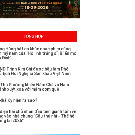
TỔNG HỢP
ng Hùng hát ca khúc nhạc phim cùng
 mỹ nam của ‘Hộ linh tráng sĩ: Bí ẩn mộ
 Đinh’
ND Trịnh Kim Chi được bầu làm Phó
ủ tịch Hội Nghệ sĩ Sân khấu Việt Nam
 Thu Phương khiến Năm Chà và Nam
ánh xuýt xoa với mâm cơm quê
Nhã Kỳ hiện ra sao?
diện hai chủ nhân đầu tiên giành tấm vé
ng vào nhà chung “Cầu thủ nhí - Thế hệ
ơng lai 2026”