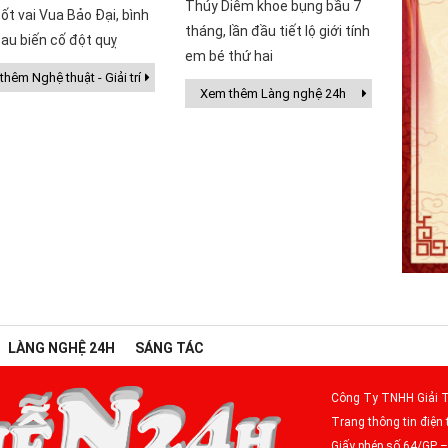
Thúy Diễm khoe bụng bầu 7
ốt vai Vua Bảo Đại, bình
tháng, lần đầu tiết lộ giới tính
au biến cố đột quỵ
em bé thứ hai
hêm Nghệ thuật - Giải trí
Xem thêm Làng nghệ 24h
LÀNG NGHỆ 24H
SÁNG TÁC
Công Ty TNHH Giải T
Trang thông tin điện 
Giấy phép số 64/GP 