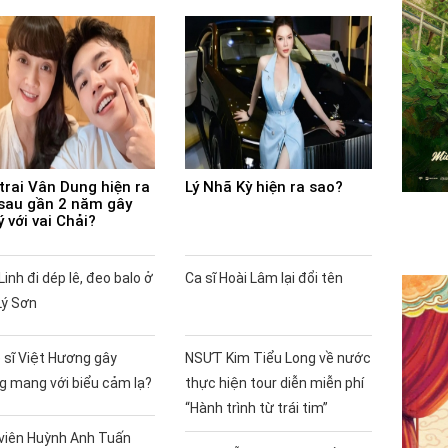
trai Vân Dung hiện ra
Lý Nhã Kỳ hiện ra sao?
sau gần 2 năm gây
ý với vai Chải?
Linh đi dép lê, đeo balo ở
Ca sĩ Hoài Lâm lại đổi tên
Lý Sơn
 sĩ Việt Hương gây
NSƯT Kim Tiểu Long về nước
g mang với biểu cảm lạ?
thực hiện tour diễn miễn phí
“Hành trình từ trái tim”
 viên Huỳnh Anh Tuấn