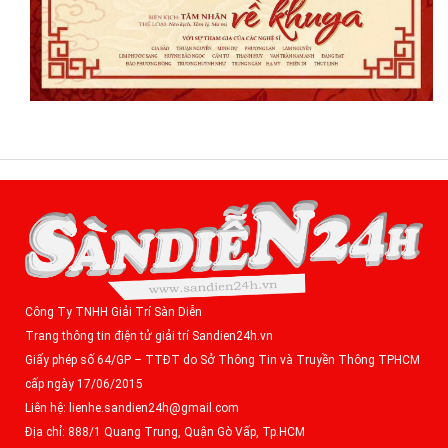
Công Ty TNHH Giải Trí Sàn Diễn
Trang thông tin điện tử giải trí Sandien24h.vn
Giấy phép số 64/GP – TTĐT do Sở Thông Tin và Truyền Thông TPHCM
cấp ngày 17/06/2015
Liên hệ: lienhe.sandien24h@gmail.com
Địa chỉ: 888/1 Quang Trung, Quận Gò Vấp, Tp.HCM