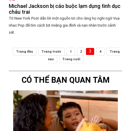
Michael Jackson bị cáo buộc lạm dụng tình dục
cháu trai
Tờ New York Post dẫn lời một nguồn tin cho rằng họ nghi ngờ Vua
nhạc Pop đã tìm cách bịt miệng gia đình và nạn nhân trước cảnh
sát.
3
Trang đầu
Trang trước
1
2
4
Trang
sau
Trang cuối
CÓ THỂ BẠN QUAN TÂM