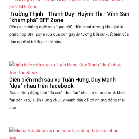
Trường Thịnh - Thanh Duy- Huỳnh Thi - Vĩnh San
“khám phá” BFF Zone
Bên cạnh những ngôi sao “gạo cội”, đêm khai trương khu giải trí
phức hợp BFF Zone vừa qua còn gây ấn tượng bởi sự xuất hiện của
dàn nghệ sĩ trẻ đẹp – tài năng.
Diễn biến mới sau vụ Tuấn Hưng, Duy Mạnh
"dọa" nhau trên facebook
Sau những động thái "đá xéo", dọa "xử" nhau trên facebook khiến
fan xôn xao, Tuấn Hưng và Duy Mạnh đều đã có những động thái
mới.