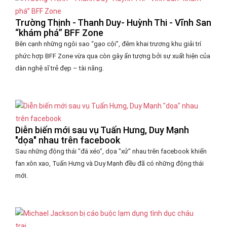
Trường Thịnh - Thanh Duy- Huỳnh Thi - Vĩnh San
“khám phá” BFF Zone
Bên cạnh những ngôi sao “gạo cội”, đêm khai trương khu giải trí
phức hợp BFF Zone vừa qua còn gây ấn tượng bởi sự xuất hiện của
dàn nghệ sĩ trẻ đẹp – tài năng.
Diễn biến mới sau vụ Tuấn Hưng, Duy Mạnh
"dọa" nhau trên facebook
Sau những động thái "đá xéo", dọa "xử" nhau trên facebook khiến
fan xôn xao, Tuấn Hưng và Duy Mạnh đều đã có những động thái
mới.