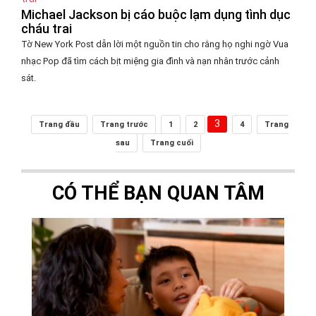
Michael Jackson bị cáo buộc lạm dụng tình dục
cháu trai
Tờ New York Post dẫn lời một nguồn tin cho rằng họ nghi ngờ Vua
nhạc Pop đã tìm cách bịt miệng gia đình và nạn nhân trước cảnh
sát.
3
Trang đầu
Trang trước
1
2
4
Trang
sau
Trang cuối
CÓ THỂ BẠN QUAN TÂM