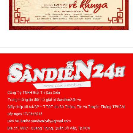
Công Ty TNHH Giải Trí Sàn Diễn
Trang thông tin điện tử giải trí Sandien24h.vn
Giấy phép số 64/GP – TTĐT do Sở Thông Tin và Truyền Thông TPHCM
cấp ngày 17/06/2015
Liên hệ: lienhe.sandien24h@gmail.com
Địa chỉ: 888/1 Quang Trung, Quận Gò Vấp, Tp.HCM