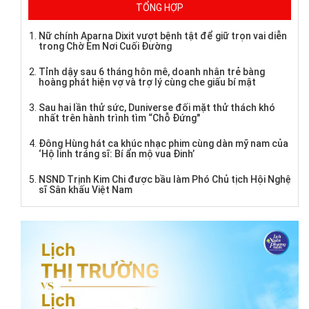
TỔNG HỢP
Nữ chính Aparna Dixit vượt bệnh tật để giữ trọn vai diễn
trong Chờ Em Nơi Cuối Đường
Tỉnh dậy sau 6 tháng hôn mê, doanh nhân trẻ bàng
hoàng phát hiện vợ và trợ lý cùng che giấu bí mật
Sau hai lần thử sức, Duniverse đối mặt thử thách khó
nhất trên hành trình tìm “Chỗ Đứng"
Đông Hùng hát ca khúc nhạc phim cùng dàn mỹ nam của
‘Hộ linh tráng sĩ: Bí ẩn mộ vua Đinh’
NSND Trịnh Kim Chi được bầu làm Phó Chủ tịch Hội Nghệ
sĩ Sân khấu Việt Nam