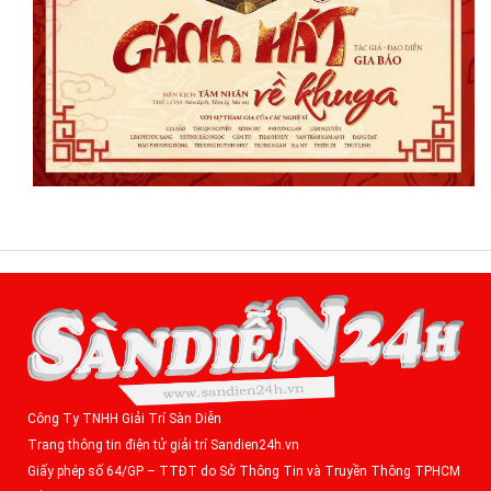
Công Ty TNHH Giải Trí Sàn Diễn
Trang thông tin điện tử giải trí Sandien24h.vn
Giấy phép số 64/GP – TTĐT do Sở Thông Tin và Truyền Thông TPHCM