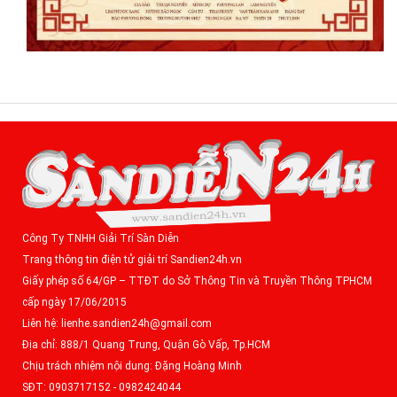
Công Ty TNHH Giải Trí Sàn Diễn
Trang thông tin điện tử giải trí Sandien24h.vn
Giấy phép số 64/GP – TTĐT do Sở Thông Tin và Truyền Thông TPHCM
cấp ngày 17/06/2015
Liên hệ: lienhe.sandien24h@gmail.com
Địa chỉ: 888/1 Quang Trung, Quận Gò Vấp, Tp.HCM
Chịu trách nhiệm nội dung: Đặng Hoàng Minh
SĐT: 0903717152 - 0982424044