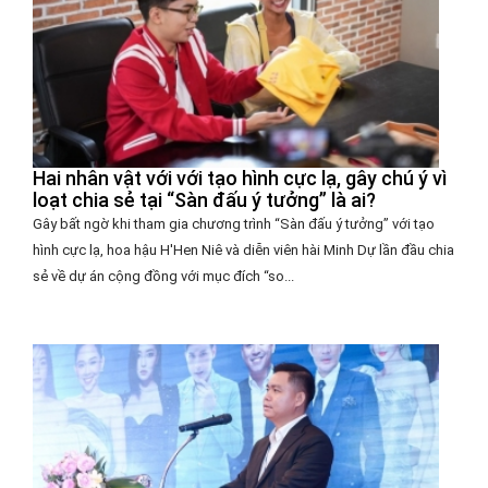
Hai nhân vật với với tạo hình cực lạ, gây chú ý vì
loạt chia sẻ tại “Sàn đấu ý tưởng” là ai?
Gây bất ngờ khi tham gia chương trình “Sàn đấu ý tưởng” với tạo
hình cực lạ, hoa hậu H'Hen Niê và diễn viên hài Minh Dự lần đầu chia
sẻ về dự án cộng đồng với mục đích “so...