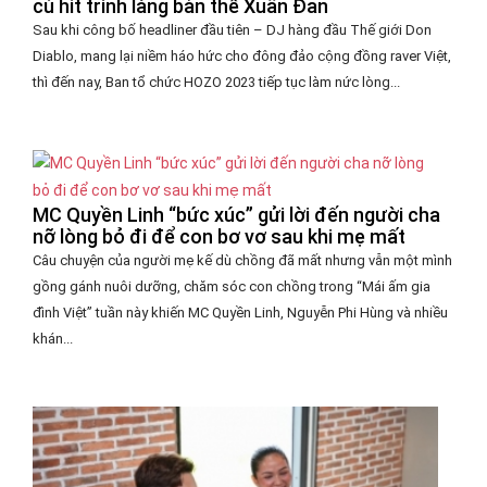
cú hit trình làng bản thể Xuân Đan
Sau khi công bố headliner đầu tiên – DJ hàng đầu Thế giới Don
Diablo, mang lại niềm háo hức cho đông đảo cộng đồng raver Việt,
thì đến nay, Ban tổ chức HOZO 2023 tiếp tục làm nức lòng...
MC Quyền Linh “bức xúc” gửi lời đến người cha
nỡ lòng bỏ đi để con bơ vơ sau khi mẹ mất
Câu chuyện của người mẹ kế dù chồng đã mất nhưng vẫn một mình
gồng gánh nuôi dưỡng, chăm sóc con chồng trong “Mái ấm gia
đình Việt” tuần này khiến MC Quyền Linh, Nguyễn Phi Hùng và nhiều
khán...