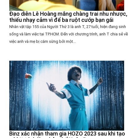
Đạo diễn Lê Hoàng mắng chàng trai nhu nhược,
thiếu nhạy cảm vì để ba ruột cướp bạn gái
Nhân vật tập 155 của Người Thứ 3 là anh T, 27 tuổi, hiện đang sinh
sống và làm việc tại TP.HCM. Đến với chương trình, anh T chia sẻ về
việc anh và mẹ bị cắm sừng bởi một...
Binz xác nhận tham gia HOZO 2023 sau khi tạo