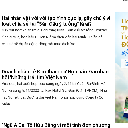
Hai nhân vật với với tạo hình cực lạ, gây chú ý vì
loạt chia sẻ tại “Sàn đấu ý tưởng” là ai?
Gây bất ngờ khi tham gia chương trình “Sàn đấu ý tưởng” với tạo
hình cực lạ, hoa hậu H'Hen Niê và diễn viên hài Minh Dự lần đầu
chia sẻ về dự án cộng đồng với mục đích “so...
Doanh nhân Lê Kim tham dự Họp báo Đại nhạc
hội 'Những trái tim Việt Nam'
Vừa qua, hai buổi họp báo sáng ngày 2/11 tại Quận Ba Đình, Hà
Nội và sáng 5/11/2022, tại Rex Hotel Sài Gòn (Q.1, TP.HCM), Nhà
hát Nghệ thuật Đương đại Việt Nam phối hợp cùng Công ty Cổ
phần...
"Ngũ A Ca' Tô Hữu Bằng vì mối tình đơn phương