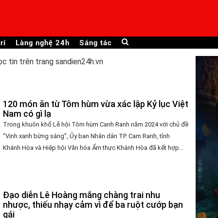
rí
Làng nghệ 24h
Sáng tác
ọc tin trên trang sandien24h.vn
120 món ăn từ Tôm hùm vừa xác lập Kỷ lục Việt
Nam có gì lạ
Trong khuôn khổ Lễ hội Tôm hùm Canh Ranh năm 2024 với chủ đề
“Vịnh xanh bừng sáng”, Ủy ban Nhân dân TP. Cam Ranh, tỉnh
Khánh Hòa và Hiệp hội Văn hóa Ẩm thực Khánh Hòa đã kết hợp...
Đạo diễn Lê Hoàng mắng chàng trai nhu
nhược, thiếu nhạy cảm vì để ba ruột cướp bạn
gái