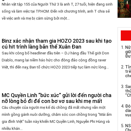
Nhân vật tập 155 của Người Thứ 3 là anh T, 27 tuổi, hiện đang sinh
sống và làm việc tại TP.HCM. Đến với chương trình, anh T chia sẻ
về việc anh và mẹ bị cắm sừng bởi một...
Binz xác nhận tham gia HOZO 2023 sau khi tạo
cú hit trình làng bản thể Xuân Đan
Nữ
giữ
Sau khi công bố headliner đầu tiên – DJ hàng đầu Thế giới Don
Đư
Diablo, mang lại niềm háo hức cho đông đảo cộng đồng raver
Tỉ
Việt, thì đến nay, Ban tổ chức HOZO 2023 tiếp tục làm nức lòng...
trẻ
che
Sau
th
MC Quyền Linh “bức xúc” gửi lời đến người cha
“C
nỡ lòng bỏ đi để con bơ vơ sau khi mẹ mất
Đô
Câu chuyện của người mẹ kế dù chồng đã mất nhưng vẫn một
dàn
mình gồng gánh nuôi dưỡng, chăm sóc con chồng trong “Mái ấm
vua
gia đình Việt” tuần này khiến MC Quyền Linh, Nguyễn Phi Hùng và
NS
nhiều khán...
Ch