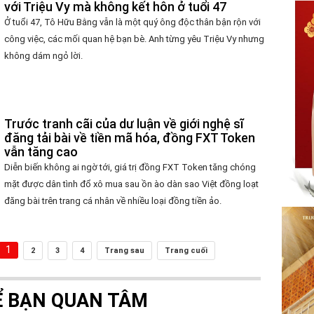
với Triệu Vy mà không kết hôn ở tuổi 47
Ở tuổi 47, Tô Hữu Bằng vẫn là một quý ông độc thân bận rộn với
công việc, các mối quan hệ bạn bè. Anh từng yêu Triệu Vy nhưng
không dám ngỏ lời.
Trước tranh cãi của dư luận về giới nghệ sĩ
đăng tải bài về tiền mã hóa, đồng FXT Token
vẫn tăng cao
Diễn biến không ai ngờ tới, giá trị đồng FXT Token tăng chóng
mặt được dân tình đổ xô mua sau ồn ào dàn sao Việt đồng loạt
đăng bài trên trang cá nhân về nhiều loại đồng tiền ảo.
1
2
3
4
Trang sau
Trang cuối
Ể BẠN QUAN TÂM