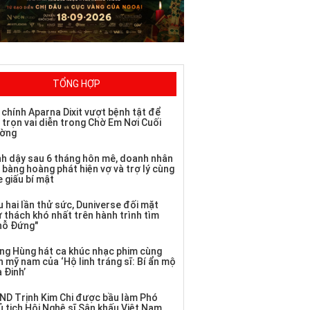
TỔNG HỢP
 chính Aparna Dixit vượt bệnh tật để
 trọn vai diễn trong Chờ Em Nơi Cuối
ờng
nh dậy sau 6 tháng hôn mê, doanh nhân
 bàng hoàng phát hiện vợ và trợ lý cùng
 giấu bí mật
 hai lần thử sức, Duniverse đối mặt
ử thách khó nhất trên hành trình tìm
hỗ Đứng"
ng Hùng hát ca khúc nhạc phim cùng
 mỹ nam của ‘Hộ linh tráng sĩ: Bí ẩn mộ
 Đinh’
ND Trịnh Kim Chi được bầu làm Phó
ủ tịch Hội Nghệ sĩ Sân khấu Việt Nam