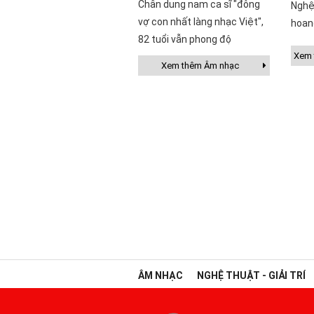
Chân dung nam ca sĩ "đông
Nghệ
vợ con nhất làng nhạc Việt",
hoan
82 tuổi vẫn phong độ
Xem t
Xem thêm Âm nhạc
ÂM NHẠC
NGHỆ THUẬT - GIẢI TRÍ