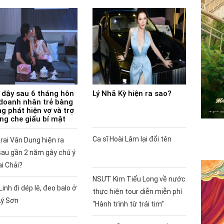
 dậy sau 6 tháng hôn
Lý Nhã Kỳ hiện ra sao?
doanh nhân trẻ bàng
g phát hiện vợ và trợ
ùng che giấu bí mật
Ca sĩ Hoài Lâm lại đổi tên
rai Vân Dung hiện ra
sau gần 2 năm gây chú ý
ai Chải?
NSƯT Kim Tiểu Long về nước
Linh đi dép lê, đeo balo ở
thực hiện tour diễn miễn phí
Lý Sơn
“Hành trình từ trái tim”