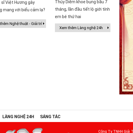
Thúy Diễm khoe bụng bầu 7
 sĩ Việt Hương gây
tháng, lần đầu tiết lộ giới tính
g mang với biểu cảm lạ?
em bé thứ hai
hêm Nghệ thuật - Giải trí
Xem thêm Làng nghệ 24h
LÀNG NGHỆ 24H
SÁNG TÁC
Công Ty TNHH Giải T