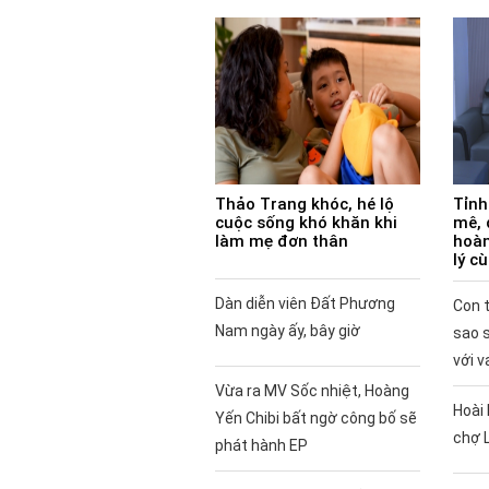
Thảo Trang khóc, hé lộ
Tỉnh
cuộc sống khó khăn khi
mê, 
làm mẹ đơn thân
hoàn
lý c
Dàn diễn viên Đất Phương
Con t
Nam ngày ấy, bây giờ
sao 
với v
Vừa ra MV Sốc nhiệt, Hoàng
Hoài 
Yến Chibi bất ngờ công bố sẽ
chợ 
phát hành EP