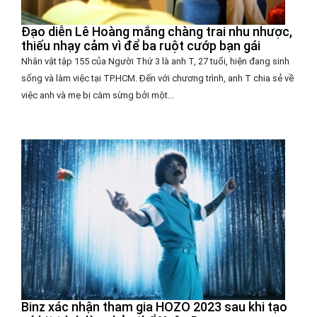
Đạo diễn Lê Hoàng mắng chàng trai nhu nhược,
thiếu nhạy cảm vì để ba ruột cướp bạn gái
Nhân vật tập 155 của Người Thứ 3 là anh T, 27 tuổi, hiện đang sinh
sống và làm việc tại TP.HCM. Đến với chương trình, anh T chia sẻ về
việc anh và mẹ bị cắm sừng bởi một...
Binz xác nhận tham gia HOZO 2023 sau khi tạo