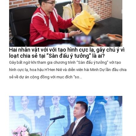
Hai nhân vật với với tạo hình cực lạ, gây chú ý vì
loạt chia sẻ tại “Sàn đấu ý tưởng” là ai?
Gây bất ngờ khi tham gia chương trình “Sàn đấu ý tưởng” với tạo
hình cực lạ, hoa hậu H'Hen Niê và diễn viên hài Minh Dự lần đầu chia
sẻ về dự án cộng đồng với mục đích “so...