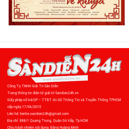
Công Ty TNHH Giải Trí Sàn Diễn
Trang thông tin điện tử giải trí Sandien24h.vn
Giấy phép số 64/GP – TTĐT do Sở Thông Tin và Truyền Thông TPHCM
cấp ngày 17/06/2015
Liên hệ: lienhe.sandien24h@gmail.com
Địa chỉ: 888/1 Quang Trung, Quận Gò Vấp, Tp.HCM
Chịu trách nhiệm nội dung: Đặng Hoàng Minh