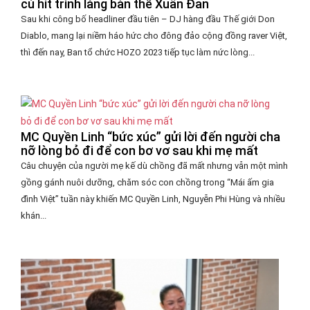
cú hit trình làng bản thể Xuân Đan
Sau khi công bố headliner đầu tiên – DJ hàng đầu Thế giới Don
Diablo, mang lại niềm háo hức cho đông đảo cộng đồng raver Việt,
thì đến nay, Ban tổ chức HOZO 2023 tiếp tục làm nức lòng...
MC Quyền Linh “bức xúc” gửi lời đến người cha
nỡ lòng bỏ đi để con bơ vơ sau khi mẹ mất
Câu chuyện của người mẹ kế dù chồng đã mất nhưng vẫn một mình
gồng gánh nuôi dưỡng, chăm sóc con chồng trong “Mái ấm gia
đình Việt” tuần này khiến MC Quyền Linh, Nguyễn Phi Hùng và nhiều
khán...