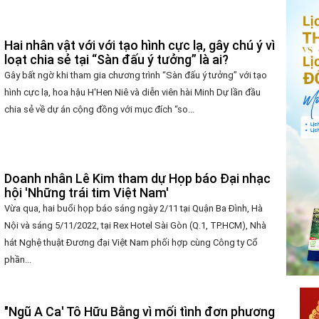
Hai nhân vật với với tạo hình cực lạ, gây chú ý vì
loạt chia sẻ tại “Sàn đấu ý tưởng” là ai?
Gây bất ngờ khi tham gia chương trình “Sàn đấu ý tưởng” với tạo
hình cực lạ, hoa hậu H'Hen Niê và diễn viên hài Minh Dự lần đầu
chia sẻ về dự án cộng đồng với mục đích “so...
Doanh nhân Lê Kim tham dự Họp báo Đại nhạc
hội 'Những trái tim Việt Nam'
Vừa qua, hai buổi họp báo sáng ngày 2/11 tại Quận Ba Đình, Hà
Nội và sáng 5/11/2022, tại Rex Hotel Sài Gòn (Q.1, TP.HCM), Nhà
hát Nghệ thuật Đương đại Việt Nam phối hợp cùng Công ty Cổ
phần...
"Ngũ A Ca' Tô Hữu Bằng vì mối tình đơn phương