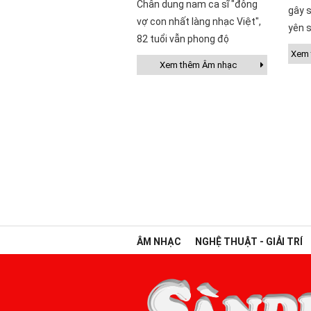
Chân dung nam ca sĩ "đông
gây s
vợ con nhất làng nhạc Việt",
yên s
82 tuổi vẫn phong độ
Xem t
Xem thêm Âm nhạc
ÂM NHẠC
NGHỆ THUẬT - GIẢI TRÍ