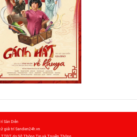
rí Sàn Diễn
tử giải trí Sandien24h.vn
– TTĐT do Sở Thông Tin và Truyền Thông