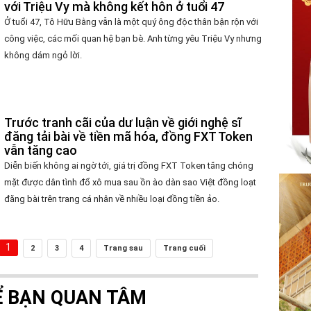
với Triệu Vy mà không kết hôn ở tuổi 47
Ở tuổi 47, Tô Hữu Bằng vẫn là một quý ông độc thân bận rộn với
công việc, các mối quan hệ bạn bè. Anh từng yêu Triệu Vy nhưng
không dám ngỏ lời.
Trước tranh cãi của dư luận về giới nghệ sĩ
đăng tải bài về tiền mã hóa, đồng FXT Token
vẫn tăng cao
Diễn biến không ai ngờ tới, giá trị đồng FXT Token tăng chóng
mặt được dân tình đổ xô mua sau ồn ào dàn sao Việt đồng loạt
đăng bài trên trang cá nhân về nhiều loại đồng tiền ảo.
1
2
3
4
Trang sau
Trang cuối
Ể BẠN QUAN TÂM