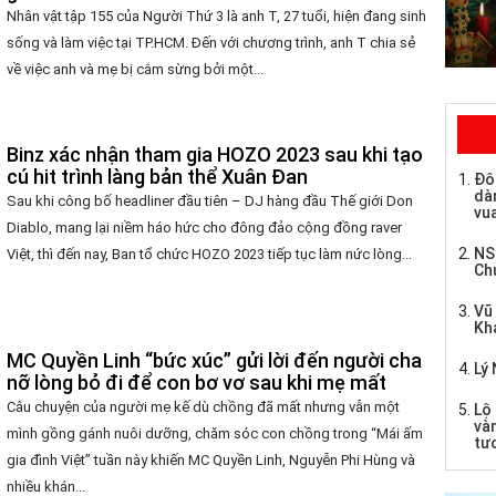
Nhân vật tập 155 của Người Thứ 3 là anh T, 27 tuổi, hiện đang sinh
sống và làm việc tại TP.HCM. Đến với chương trình, anh T chia sẻ
về việc anh và mẹ bị cắm sừng bởi một...
Binz xác nhận tham gia HOZO 2023 sau khi tạo
cú hit trình làng bản thể Xuân Đan
Đô
dàn
Sau khi công bố headliner đầu tiên – DJ hàng đầu Thế giới Don
vua
Diablo, mang lại niềm háo hức cho đông đảo cộng đồng raver
NS
Việt, thì đến nay, Ban tổ chức HOZO 2023 tiếp tục làm nức lòng...
Ch
Vũ
Kh
MC Quyền Linh “bức xúc” gửi lời đến người cha
Lý 
nỡ lòng bỏ đi để con bơ vơ sau khi mẹ mất
Câu chuyện của người mẹ kế dù chồng đã mất nhưng vẫn một
Lộ 
và
mình gồng gánh nuôi dưỡng, chăm sóc con chồng trong “Mái ấm
tư
gia đình Việt” tuần này khiến MC Quyền Linh, Nguyễn Phi Hùng và
nhiều khán...