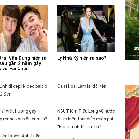
trai Vân Dung hiện ra
Lý Nhã Kỳ hiện ra sao?
sau gần 2 năm gây
ý với vai Chải?
Linh đi dép lê, đeo balo ở
Ca sĩ Hoài Lâm lại đổi tên
Lý Sơn
 sĩ Việt Hương gây
NSƯT Kim Tiểu Long về nước
g mang với biểu cảm lạ?
thực hiện tour diễn miễn phí
“Hành trình từ trái tim”
 viên Huỳnh Anh Tuấn