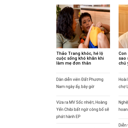
Thảo Trang khóc, hé lộ
Con 
cuộc sống khó khăn khi
sao 
làm mẹ đơn thân
chú 
Dàn diễn viên Đất Phương
Hoài 
Nam ngày ấy, bây giờ
chợ 
Vừa ra MV Sốc nhiệt, Hoàng
Nghệ
Yến Chibi bất ngờ công bố sẽ
hoan
phát hành EP
Diễn