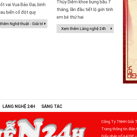
Thúy Diễm khoe bụng bầu 7
ốt vai Vua Bảo Đại, bình
tháng, lần đầu tiết lộ giới tính
au biến cố đột quỵ
em bé thứ hai
hêm Nghệ thuật - Giải trí
Xem thêm Làng nghệ 24h
LÀNG NGHỆ 24H
SÁNG TÁC
Công Ty TNHH Giải T
Trang thông tin điện 
Giấy phép số 64/GP 