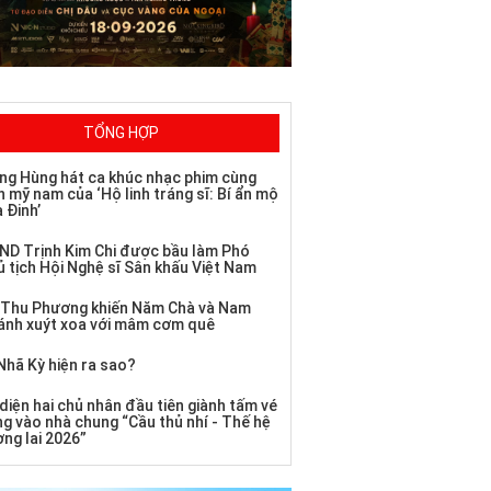
TỔNG HỢP
ng Hùng hát ca khúc nhạc phim cùng
 mỹ nam của ‘Hộ linh tráng sĩ: Bí ẩn mộ
 Đinh’
ND Trịnh Kim Chi được bầu làm Phó
ủ tịch Hội Nghệ sĩ Sân khấu Việt Nam
 Thu Phương khiến Năm Chà và Nam
ánh xuýt xoa với mâm cơm quê
Nhã Kỳ hiện ra sao?
diện hai chủ nhân đầu tiên giành tấm vé
ng vào nhà chung “Cầu thủ nhí - Thế hệ
ơng lai 2026”