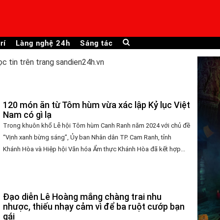
rí
Làng nghệ 24h
Sáng tác
ọc tin trên trang sandien24h.vn
120 món ăn từ Tôm hùm vừa xác lập Kỷ lục Việt
Nam có gì lạ
Trong khuôn khổ Lễ hội Tôm hùm Canh Ranh năm 2024 với chủ đề
“Vịnh xanh bừng sáng”, Ủy ban Nhân dân TP. Cam Ranh, tỉnh
Khánh Hòa và Hiệp hội Văn hóa Ẩm thực Khánh Hòa đã kết hợp...
Đạo diễn Lê Hoàng mắng chàng trai nhu
nhược, thiếu nhạy cảm vì để ba ruột cướp bạn
gái