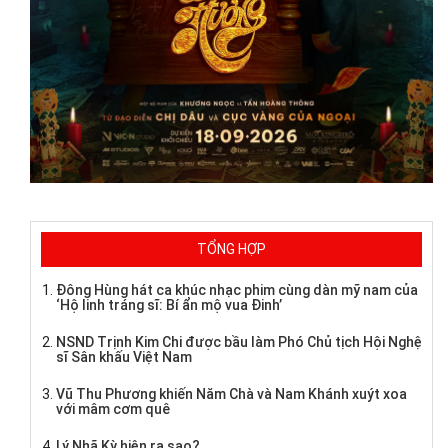
TỔNG HỢP
Đông Hùng hát ca khúc nhạc phim cùng dàn mỹ nam của
‘Hộ linh tráng sĩ: Bí ẩn mộ vua Đinh’
NSND Trịnh Kim Chi được bầu làm Phó Chủ tịch Hội Nghệ
sĩ Sân khấu Việt Nam
Vũ Thu Phương khiến Năm Chà và Nam Khánh xuýt xoa
với mâm cơm quê
Lý Nhã Kỳ hiện ra sao?