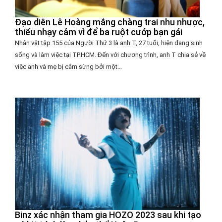
Đạo diễn Lê Hoàng mắng chàng trai nhu nhược,
thiếu nhạy cảm vì để ba ruột cướp bạn gái
Nhân vật tập 155 của Người Thứ 3 là anh T, 27 tuổi, hiện đang sinh
sống và làm việc tại TP.HCM. Đến với chương trình, anh T chia sẻ về
việc anh và mẹ bị cắm sừng bởi một...
Binz xác nhận tham gia HOZO 2023 sau khi tạo