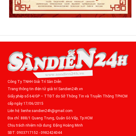
Công Ty TNHH Giải Trí Sàn Diễn
Trang thông tin điện tử giải trí Sandien24h.vn
Giấy phép số 64/GP – TTĐT do Sở Thông Tin và Truyền Thông TPHCM
cấp ngày 17/06/2015
Liên hệ: lienhe.sandien24h@gmail.com
Địa chỉ: 888/1 Quang Trung, Quận Gò Vấp, Tp.HCM
Chịu trách nhiệm nội dung: Đặng Hoàng Minh
SĐT: 0903717152 - 0982424044