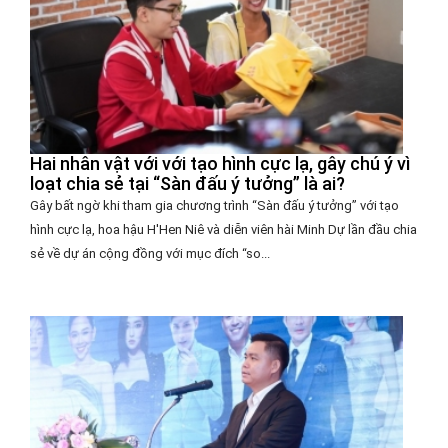
Hai nhân vật với với tạo hình cực lạ, gây chú ý vì
loạt chia sẻ tại “Sàn đấu ý tưởng” là ai?
Gây bất ngờ khi tham gia chương trình “Sàn đấu ý tưởng” với tạo
hình cực lạ, hoa hậu H'Hen Niê và diễn viên hài Minh Dự lần đầu chia
sẻ về dự án cộng đồng với mục đích “so...