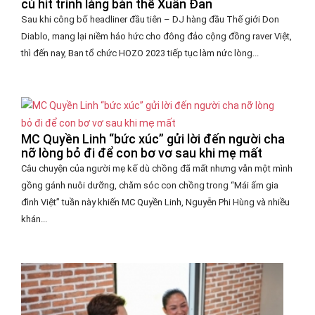
cú hit trình làng bản thể Xuân Đan
Sau khi công bố headliner đầu tiên – DJ hàng đầu Thế giới Don
Diablo, mang lại niềm háo hức cho đông đảo cộng đồng raver Việt,
thì đến nay, Ban tổ chức HOZO 2023 tiếp tục làm nức lòng...
MC Quyền Linh “bức xúc” gửi lời đến người cha
nỡ lòng bỏ đi để con bơ vơ sau khi mẹ mất
Câu chuyện của người mẹ kế dù chồng đã mất nhưng vẫn một mình
gồng gánh nuôi dưỡng, chăm sóc con chồng trong “Mái ấm gia
đình Việt” tuần này khiến MC Quyền Linh, Nguyễn Phi Hùng và nhiều
khán...