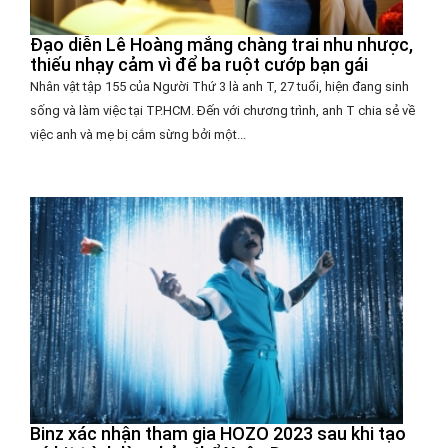
Đạo diễn Lê Hoàng mắng chàng trai nhu nhược,
thiếu nhạy cảm vì để ba ruột cướp bạn gái
Nhân vật tập 155 của Người Thứ 3 là anh T, 27 tuổi, hiện đang sinh
sống và làm việc tại TP.HCM. Đến với chương trình, anh T chia sẻ về
việc anh và mẹ bị cắm sừng bởi một...
Binz xác nhận tham gia HOZO 2023 sau khi tạo