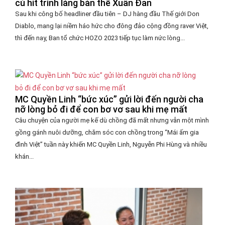
cú hit trình làng bản thể Xuân Đan
Sau khi công bố headliner đầu tiên – DJ hàng đầu Thế giới Don
Diablo, mang lại niềm háo hức cho đông đảo cộng đồng raver Việt,
thì đến nay, Ban tổ chức HOZO 2023 tiếp tục làm nức lòng...
MC Quyền Linh “bức xúc” gửi lời đến người cha
nỡ lòng bỏ đi để con bơ vơ sau khi mẹ mất
Câu chuyện của người mẹ kế dù chồng đã mất nhưng vẫn một mình
gồng gánh nuôi dưỡng, chăm sóc con chồng trong “Mái ấm gia
đình Việt” tuần này khiến MC Quyền Linh, Nguyễn Phi Hùng và nhiều
khán...