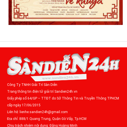
Công Ty TNHH Giải Trí Sàn Diễn
Trang thông tin điện tử giải trí Sandien24h.vn
Giấy phép số 64/GP – TTĐT do Sở Thông Tin và Truyền Thông TPHCM
cấp ngày 17/06/2015
Liên hệ: lienhe.sandien24h@gmail.com
Địa chỉ: 888/1 Quang Trung, Quận Gò Vấp, Tp.HCM
Chịu trách nhiệm nội dung: Đặng Hoàng Minh