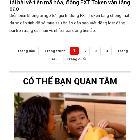
tải bài về tiền mã hóa, đồng FXT Token vẫn tăng
cao
Diễn biến không ai ngờ tới, giá trị đồng FXT Token tăng chóng mặt
được dân tình đổ xô mua sau ồn ào dàn sao Việt đồng loạt đăng
bài trên trang cá nhân về nhiều loại đồng tiền ảo.
1
Trang đầu
Trang trước
2
3
4
Trang
sau
Trang cuối
CÓ THỂ BẠN QUAN TÂM