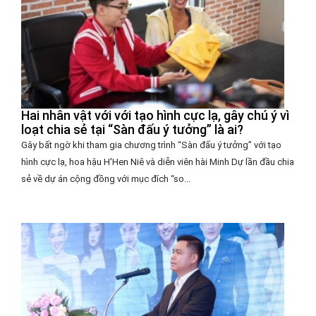
Hai nhân vật với với tạo hình cực lạ, gây chú ý vì
loạt chia sẻ tại “Sàn đấu ý tưởng” là ai?
Gây bất ngờ khi tham gia chương trình “Sàn đấu ý tưởng” với tạo
hình cực lạ, hoa hậu H'Hen Niê và diễn viên hài Minh Dự lần đầu chia
sẻ về dự án cộng đồng với mục đích “so...