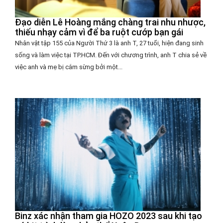
Đạo diễn Lê Hoàng mắng chàng trai nhu nhược,
thiếu nhạy cảm vì để ba ruột cướp bạn gái
Nhân vật tập 155 của Người Thứ 3 là anh T, 27 tuổi, hiện đang sinh
sống và làm việc tại TP.HCM. Đến với chương trình, anh T chia sẻ về
việc anh và mẹ bị cắm sừng bởi một...
Binz xác nhận tham gia HOZO 2023 sau khi tạo