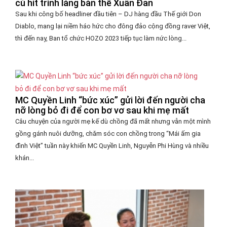
cú hit trình làng bản thể Xuân Đan
Sau khi công bố headliner đầu tiên – DJ hàng đầu Thế giới Don
Diablo, mang lại niềm háo hức cho đông đảo cộng đồng raver Việt,
thì đến nay, Ban tổ chức HOZO 2023 tiếp tục làm nức lòng...
MC Quyền Linh “bức xúc” gửi lời đến người cha
nỡ lòng bỏ đi để con bơ vơ sau khi mẹ mất
Câu chuyện của người mẹ kế dù chồng đã mất nhưng vẫn một mình
gồng gánh nuôi dưỡng, chăm sóc con chồng trong “Mái ấm gia
đình Việt” tuần này khiến MC Quyền Linh, Nguyễn Phi Hùng và nhiều
khán...