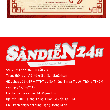
Công Ty TNHH Giải Trí Sàn Diễn
Trang thông tin điện tử giải trí Sandien24h.vn
Giấy phép số 64/GP – TTĐT do Sở Thông Tin và Truyền Thông TPHCM
cấp ngày 17/06/2015
Liên hệ: lienhe.sandien24h@gmail.com
Địa chỉ: 888/1 Quang Trung, Quận Gò Vấp, Tp.HCM
Chịu trách nhiệm nội dung: Đặng Hoàng Minh