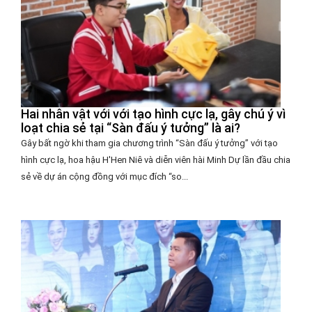
Hai nhân vật với với tạo hình cực lạ, gây chú ý vì
loạt chia sẻ tại “Sàn đấu ý tưởng” là ai?
Gây bất ngờ khi tham gia chương trình “Sàn đấu ý tưởng” với tạo
hình cực lạ, hoa hậu H'Hen Niê và diễn viên hài Minh Dự lần đầu chia
sẻ về dự án cộng đồng với mục đích “so...