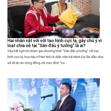
Hai nhân vật với với tạo hình cực lạ, gây chú ý vì
loạt chia sẻ tại “Sàn đấu ý tưởng” là ai?
Gây bất ngờ khi tham gia chương trình “Sàn đấu ý tưởng” với tạo
hình cực lạ, hoa hậu H'Hen Niê và diễn viên hài Minh Dự lần đầu chia
sẻ về dự án cộng đồng với mục đích “so...