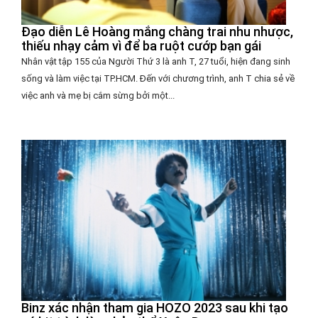
Đạo diễn Lê Hoàng mắng chàng trai nhu nhược,
thiếu nhạy cảm vì để ba ruột cướp bạn gái
Nhân vật tập 155 của Người Thứ 3 là anh T, 27 tuổi, hiện đang sinh
sống và làm việc tại TP.HCM. Đến với chương trình, anh T chia sẻ về
việc anh và mẹ bị cắm sừng bởi một...
Binz xác nhận tham gia HOZO 2023 sau khi tạo