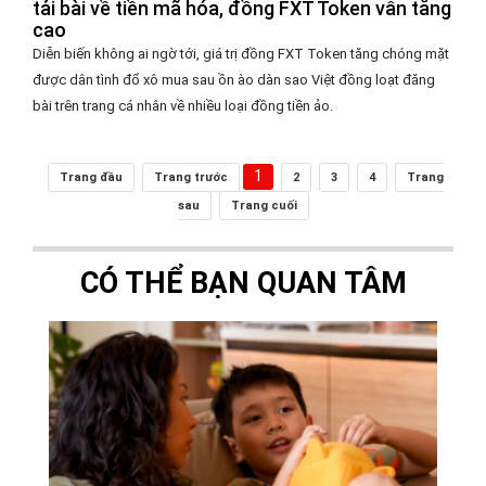
tải bài về tiền mã hóa, đồng FXT Token vẫn tăng
cao
Diễn biến không ai ngờ tới, giá trị đồng FXT Token tăng chóng mặt
được dân tình đổ xô mua sau ồn ào dàn sao Việt đồng loạt đăng
bài trên trang cá nhân về nhiều loại đồng tiền ảo.
1
Trang đầu
Trang trước
2
3
4
Trang
sau
Trang cuối
CÓ THỂ BẠN QUAN TÂM