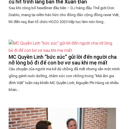
cú hit trình làng bản thể Xuân Đan
Sau khi công bố headliner đầu tiên – DJ hàng đầu Thế giới Don
Diablo, mang lại niềm háo hức cho đông đảo cộng đồng raver Việt,
thì đến nay, Ban tổ chức HOZO 2023 tiếp tục làm nức lòng...
MC Quyền Linh “bức xúc” gửi lời đến người cha
nỡ lòng bỏ đi để con bơ vơ sau khi mẹ mất
Câu chuyện của người mẹ kế dù chồng đã mất nhưng vẫn một mình
gồng gánh nuôi dưỡng, chăm sóc con chồng trong “Mái ấm gia
đình Việt” tuần này khiến MC Quyền Linh, Nguyễn Phi Hùng và nhiều
khán...