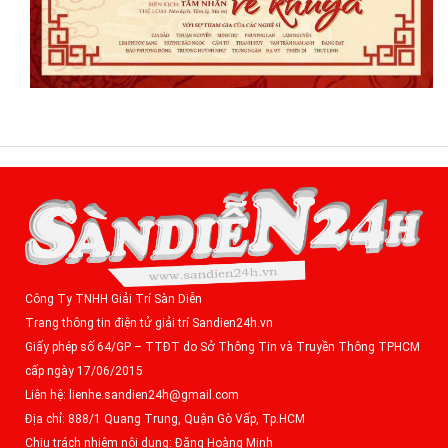
Công Ty TNHH Giải Trí Sàn Diễn
Trang thông tin điện tử giải trí Sandien24h.vn
Giấy phép số 64/GP – TTĐT do Sở Thông Tin và Truyền Thông TPHCM
cấp ngày 17/06/2015
Liên hệ: lienhe.sandien24h@gmail.com
Địa chỉ: 888/1 Quang Trung, Quận Gò Vấp, Tp.HCM
Chịu trách nhiệm nội dung: Đặng Hoàng Minh