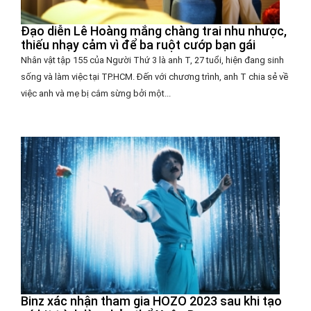
Đạo diễn Lê Hoàng mắng chàng trai nhu nhược,
thiếu nhạy cảm vì để ba ruột cướp bạn gái
Nhân vật tập 155 của Người Thứ 3 là anh T, 27 tuổi, hiện đang sinh
sống và làm việc tại TP.HCM. Đến với chương trình, anh T chia sẻ về
việc anh và mẹ bị cắm sừng bởi một...
Binz xác nhận tham gia HOZO 2023 sau khi tạo