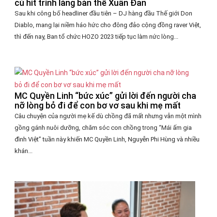
cú hit trình làng bản thể Xuân Đan
Sau khi công bố headliner đầu tiên – DJ hàng đầu Thế giới Don
Diablo, mang lại niềm háo hức cho đông đảo cộng đồng raver Việt,
thì đến nay, Ban tổ chức HOZO 2023 tiếp tục làm nức lòng...
MC Quyền Linh “bức xúc” gửi lời đến người cha
nỡ lòng bỏ đi để con bơ vơ sau khi mẹ mất
Câu chuyện của người mẹ kế dù chồng đã mất nhưng vẫn một mình
gồng gánh nuôi dưỡng, chăm sóc con chồng trong “Mái ấm gia
đình Việt” tuần này khiến MC Quyền Linh, Nguyễn Phi Hùng và nhiều
khán...