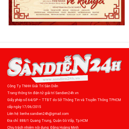
Công Ty TNHH Giải Trí Sàn Diễn
Trang thông tin điện tử giải trí Sandien24h.vn
Giấy phép số 64/GP – TTĐT do Sở Thông Tin và Truyền Thông TPHCM
cấp ngày 17/06/2015
Liên hệ: lienhe.sandien24h@gmail.com
Địa chỉ: 888/1 Quang Trung, Quận Gò Vấp, Tp.HCM
Chịu trách nhiệm nội dung: Đặng Hoàng Minh