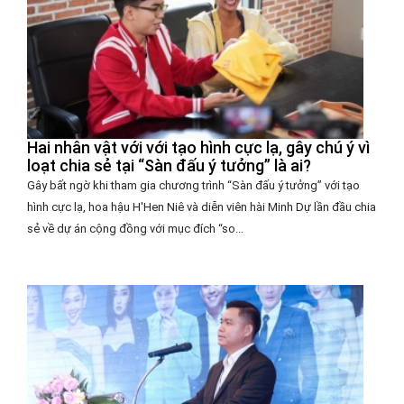
Hai nhân vật với với tạo hình cực lạ, gây chú ý vì
loạt chia sẻ tại “Sàn đấu ý tưởng” là ai?
Gây bất ngờ khi tham gia chương trình “Sàn đấu ý tưởng” với tạo
hình cực lạ, hoa hậu H'Hen Niê và diễn viên hài Minh Dự lần đầu chia
sẻ về dự án cộng đồng với mục đích “so...