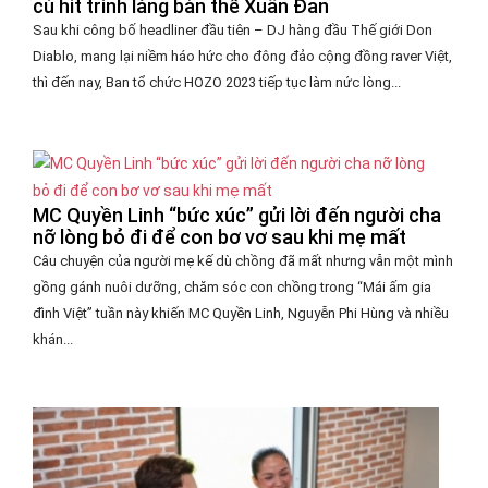
cú hit trình làng bản thể Xuân Đan
Sau khi công bố headliner đầu tiên – DJ hàng đầu Thế giới Don
Diablo, mang lại niềm háo hức cho đông đảo cộng đồng raver Việt,
thì đến nay, Ban tổ chức HOZO 2023 tiếp tục làm nức lòng...
MC Quyền Linh “bức xúc” gửi lời đến người cha
nỡ lòng bỏ đi để con bơ vơ sau khi mẹ mất
Câu chuyện của người mẹ kế dù chồng đã mất nhưng vẫn một mình
gồng gánh nuôi dưỡng, chăm sóc con chồng trong “Mái ấm gia
đình Việt” tuần này khiến MC Quyền Linh, Nguyễn Phi Hùng và nhiều
khán...