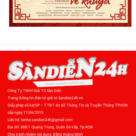
Công Ty TNHH Giải Trí Sàn Diễn
Trang thông tin điện tử giải trí Sandien24h.vn
Giấy phép số 64/GP – TTĐT do Sở Thông Tin và Truyền Thông TPHCM
cấp ngày 17/06/2015
Liên hệ: lienhe.sandien24h@gmail.com
Địa chỉ: 888/1 Quang Trung, Quận Gò Vấp, Tp.HCM
Chịu trách nhiệm nội dung: Đặng Hoàng Minh