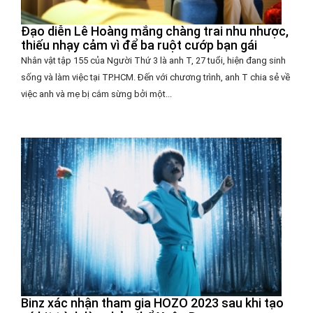
Đạo diễn Lê Hoàng mắng chàng trai nhu nhược,
thiếu nhạy cảm vì để ba ruột cướp bạn gái
Nhân vật tập 155 của Người Thứ 3 là anh T, 27 tuổi, hiện đang sinh
sống và làm việc tại TP.HCM. Đến với chương trình, anh T chia sẻ về
việc anh và mẹ bị cắm sừng bởi một...
Binz xác nhận tham gia HOZO 2023 sau khi tạo