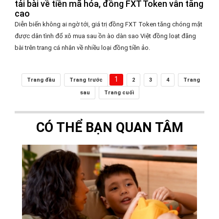
tải bài về tiền mã hóa, đồng FXT Token vẫn tăng
cao
Diễn biến không ai ngờ tới, giá trị đồng FXT Token tăng chóng mặt
được dân tình đổ xô mua sau ồn ào dàn sao Việt đồng loạt đăng
bài trên trang cá nhân về nhiều loại đồng tiền ảo.
1
Trang đầu
Trang trước
2
3
4
Trang
sau
Trang cuối
CÓ THỂ BẠN QUAN TÂM