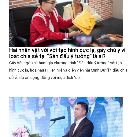
Hai nhân vật với với tạo hình cực lạ, gây chú ý vì
loạt chia sẻ tại “Sàn đấu ý tưởng” là ai?
Gây bất ngờ khi tham gia chương trình “Sàn đấu ý tưởng” với tạo
hình cực lạ, hoa hậu H'Hen Niê và diễn viên hài Minh Dự lần đầu chia
sẻ về dự án cộng đồng với mục đích “so...