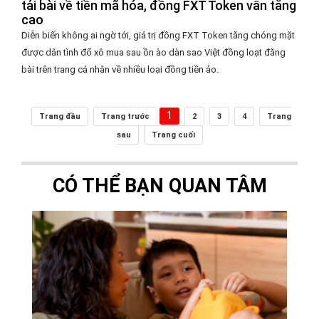
tải bài về tiền mã hóa, đồng FXT Token vẫn tăng
cao
Diễn biến không ai ngờ tới, giá trị đồng FXT Token tăng chóng mặt
được dân tình đổ xô mua sau ồn ào dàn sao Việt đồng loạt đăng
bài trên trang cá nhân về nhiều loại đồng tiền ảo.
1
Trang đầu
Trang trước
2
3
4
Trang
sau
Trang cuối
CÓ THỂ BẠN QUAN TÂM