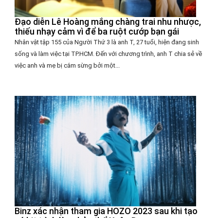
Đạo diễn Lê Hoàng mắng chàng trai nhu nhược,
thiếu nhạy cảm vì để ba ruột cướp bạn gái
Nhân vật tập 155 của Người Thứ 3 là anh T, 27 tuổi, hiện đang sinh
sống và làm việc tại TP.HCM. Đến với chương trình, anh T chia sẻ về
việc anh và mẹ bị cắm sừng bởi một...
Binz xác nhận tham gia HOZO 2023 sau khi tạo