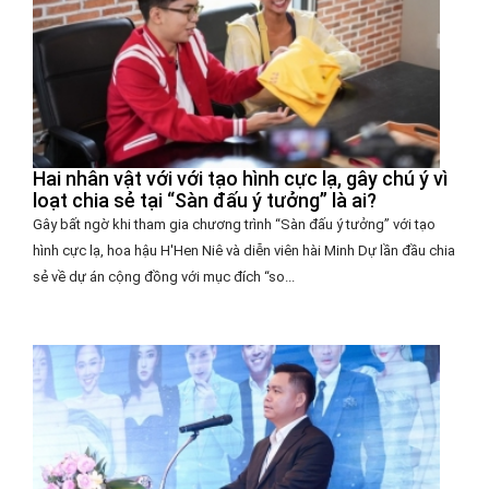
Hai nhân vật với với tạo hình cực lạ, gây chú ý vì
loạt chia sẻ tại “Sàn đấu ý tưởng” là ai?
Gây bất ngờ khi tham gia chương trình “Sàn đấu ý tưởng” với tạo
hình cực lạ, hoa hậu H'Hen Niê và diễn viên hài Minh Dự lần đầu chia
sẻ về dự án cộng đồng với mục đích “so...