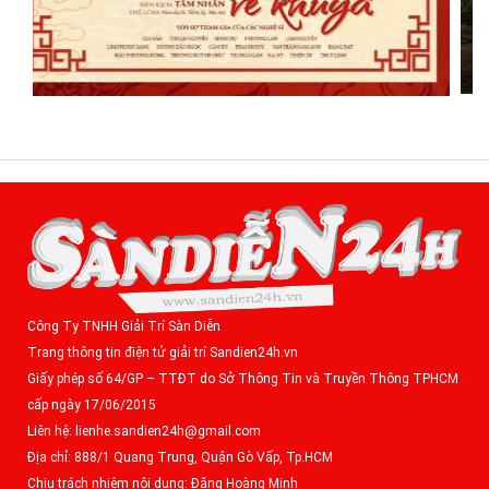
Công Ty TNHH Giải Trí Sàn Diễn
Trang thông tin điện tử giải trí Sandien24h.vn
Giấy phép số 64/GP – TTĐT do Sở Thông Tin và Truyền Thông TPHCM
cấp ngày 17/06/2015
Liên hệ: lienhe.sandien24h@gmail.com
Địa chỉ: 888/1 Quang Trung, Quận Gò Vấp, Tp.HCM
Chịu trách nhiệm nội dung: Đặng Hoàng Minh