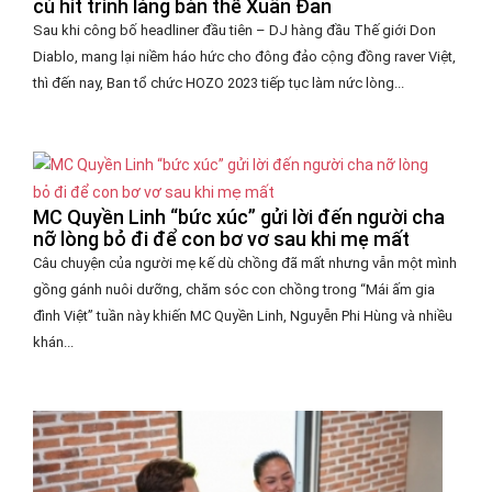
cú hit trình làng bản thể Xuân Đan
Sau khi công bố headliner đầu tiên – DJ hàng đầu Thế giới Don
Diablo, mang lại niềm háo hức cho đông đảo cộng đồng raver Việt,
thì đến nay, Ban tổ chức HOZO 2023 tiếp tục làm nức lòng...
MC Quyền Linh “bức xúc” gửi lời đến người cha
nỡ lòng bỏ đi để con bơ vơ sau khi mẹ mất
Câu chuyện của người mẹ kế dù chồng đã mất nhưng vẫn một mình
gồng gánh nuôi dưỡng, chăm sóc con chồng trong “Mái ấm gia
đình Việt” tuần này khiến MC Quyền Linh, Nguyễn Phi Hùng và nhiều
khán...