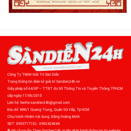
Công Ty TNHH Giải Trí Sàn Diễn
Trang thông tin điện tử giải trí Sandien24h.vn
Giấy phép số 64/GP – TTĐT do Sở Thông Tin và Truyền Thông TPHCM
cấp ngày 17/06/2015
Liên hệ: lienhe.sandien24h@gmail.com
Địa chỉ: 888/1 Quang Trung, Quận Gò Vấp, Tp.HCM
Chịu trách nhiệm nội dung: Đặng Hoàng Minh
SĐT: 0903717152 - 0982424044
® Ghi rõ nguồn Theo Sandien24h.vn khi phát hành thông tin từ website