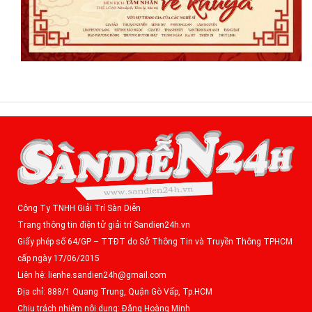
Công Ty TNHH Giải Trí Sàn Diễn
Trang thông tin điện tử giải trí Sandien24h.vn
Giấy phép số 64/GP – TTĐT do Sở Thông Tin và Truyền Thông TPHCM
cấp ngày 17/06/2015
Liên hệ: lienhe.sandien24h@gmail.com
Địa chỉ: 888/1 Quang Trung, Quận Gò Vấp, Tp.HCM
Chịu trách nhiệm nội dung: Đặng Hoàng Minh