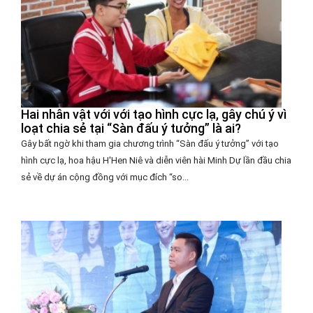
Hai nhân vật với với tạo hình cực lạ, gây chú ý vì
loạt chia sẻ tại “Sàn đấu ý tưởng” là ai?
Gây bất ngờ khi tham gia chương trình “Sàn đấu ý tưởng” với tạo
hình cực lạ, hoa hậu H'Hen Niê và diễn viên hài Minh Dự lần đầu chia
sẻ về dự án cộng đồng với mục đích “so...