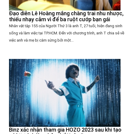
Đạo diễn Lê Hoàng mắng chàng trai nhu nhược,
thiếu nhạy cảm vì để ba ruột cướp bạn gái
Nhân vật tập 155 của Người Thứ 3 là anh T, 27 tuổi, hiện đang sinh
sống và làm việc tại TP.HCM. Đến với chương trình, anh T chia sẻ về
việc anh và mẹ bị cắm sừng bởi một...
Binz xác nhận tham gia HOZO 2023 sau khi tạo