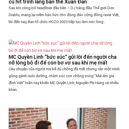
cú hit trình làng bản thể Xuân Đan
Sau khi công bố headliner đầu tiên – DJ hàng đầu Thế giới Don
Diablo, mang lại niềm háo hức cho đông đảo cộng đồng raver Việt,
thì đến nay, Ban tổ chức HOZO 2023 tiếp tục làm nức lòng...
MC Quyền Linh “bức xúc” gửi lời đến người cha
nỡ lòng bỏ đi để con bơ vơ sau khi mẹ mất
Câu chuyện của người mẹ kế dù chồng đã mất nhưng vẫn một mình
gồng gánh nuôi dưỡng, chăm sóc con chồng trong “Mái ấm gia
đình Việt” tuần này khiến MC Quyền Linh, Nguyễn Phi Hùng và nhiều
khán...