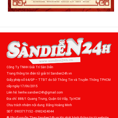
Công Ty TNHH Giải Trí Sàn Diễn
Trang thông tin điện tử giải trí Sandien24h.vn
Giấy phép số 64/GP – TTĐT do Sở Thông Tin và Truyền Thông TPHCM
cấp ngày 17/06/2015
Liên hệ: lienhe.sandien24h@gmail.com
Địa chỉ: 888/1 Quang Trung, Quận Gò Vấp, Tp.HCM
Chịu trách nhiệm nội dung: Đặng Hoàng Minh
SĐT: 0903717152 - 0982424044
® Ghi rõ nguồn Theo Sandien24h.vn khi phát hành thông tin từ website