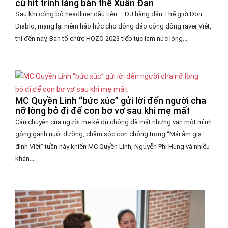
cú hit trình làng bản thể Xuân Đan
Sau khi công bố headliner đầu tiên – DJ hàng đầu Thế giới Don
Diablo, mang lại niềm háo hức cho đông đảo cộng đồng raver Việt,
thì đến nay, Ban tổ chức HOZO 2023 tiếp tục làm nức lòng...
MC Quyền Linh “bức xúc” gửi lời đến người cha
nỡ lòng bỏ đi để con bơ vơ sau khi mẹ mất
Câu chuyện của người mẹ kế dù chồng đã mất nhưng vẫn một mình
gồng gánh nuôi dưỡng, chăm sóc con chồng trong “Mái ấm gia
đình Việt” tuần này khiến MC Quyền Linh, Nguyễn Phi Hùng và nhiều
khán...