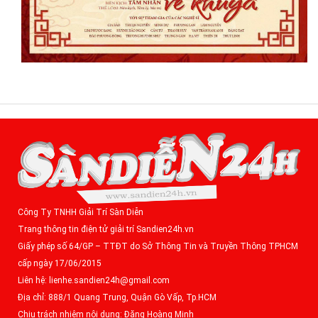
Công Ty TNHH Giải Trí Sàn Diễn
Trang thông tin điện tử giải trí Sandien24h.vn
Giấy phép số 64/GP – TTĐT do Sở Thông Tin và Truyền Thông TPHCM
cấp ngày 17/06/2015
Liên hệ: lienhe.sandien24h@gmail.com
Địa chỉ: 888/1 Quang Trung, Quận Gò Vấp, Tp.HCM
Chịu trách nhiệm nội dung: Đặng Hoàng Minh