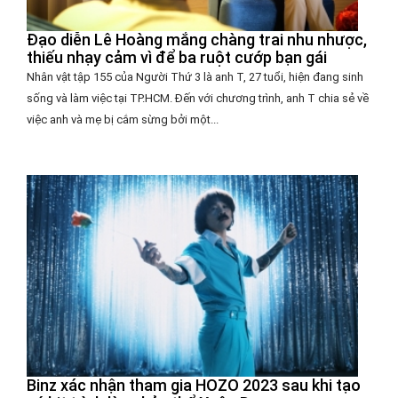
Đạo diễn Lê Hoàng mắng chàng trai nhu nhược,
thiếu nhạy cảm vì để ba ruột cướp bạn gái
Nhân vật tập 155 của Người Thứ 3 là anh T, 27 tuổi, hiện đang sinh
sống và làm việc tại TP.HCM. Đến với chương trình, anh T chia sẻ về
việc anh và mẹ bị cắm sừng bởi một...
Binz xác nhận tham gia HOZO 2023 sau khi tạo