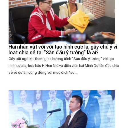
Hai nhân vật với với tạo hình cực lạ, gây chú ý vì
loạt chia sẻ tại “Sàn đấu ý tưởng” là ai?
Gây bất ngờ khi tham gia chương trình “Sàn đấu ý tưởng” với tạo
hình cực lạ, hoa hậu H'Hen Niê và diễn viên hài Minh Dự lần đầu chia
sẻ về dự án cộng đồng với mục đích “so...