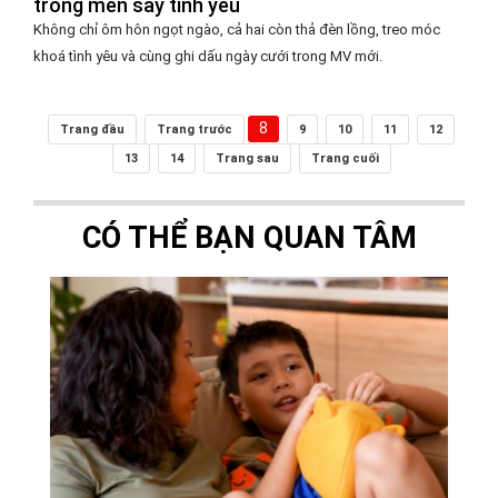
trong men say tình yêu
Không chỉ ôm hôn ngọt ngào, cả hai còn thả đèn lồng, treo móc
khoá tình yêu và cùng ghi dấu ngày cưới trong MV mới.
8
Trang đầu
Trang trước
9
10
11
12
13
14
Trang sau
Trang cuối
CÓ THỂ BẠN QUAN TÂM