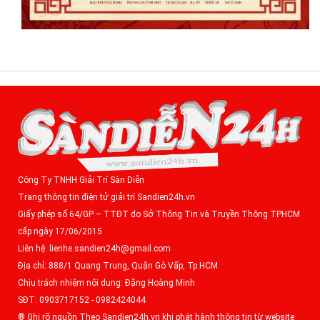
Công Ty TNHH Giải Trí Sàn Diễn
Trang thông tin điện tử giải trí Sandien24h.vn
Giấy phép số 64/GP – TTĐT do Sở Thông Tin và Truyền Thông TPHCM
cấp ngày 17/06/2015
Liên hệ: lienhe.sandien24h@gmail.com
Địa chỉ: 888/1 Quang Trung, Quận Gò Vấp, Tp.HCM
Chịu trách nhiệm nội dung: Đặng Hoàng Minh
SĐT: 0903717152 - 0982424044
® Ghi rõ nguồn Theo Sandien24h.vn khi phát hành thông tin từ website