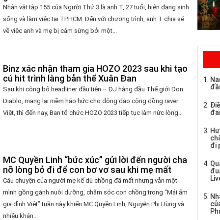
Nhân vật tập 155 của Người Thứ 3 là anh T, 27 tuổi, hiện đang sinh
sống và làm việc tại TP.HCM. Đến với chương trình, anh T chia sẻ
về việc anh và mẹ bị cắm sừng bởi một...
Binz xác nhận tham gia HOZO 2023 sau khi tạo
cú hit trình làng bản thể Xuân Đan
Na
đầ
Sau khi công bố headliner đầu tiên – DJ hàng đầu Thế giới Don
Diablo, mang lại niềm háo hức cho đông đảo cộng đồng raver
Điề
đa
Việt, thì đến nay, Ban tổ chức HOZO 2023 tiếp tục làm nức lòng...
Hư
chă
đi
MC Quyền Linh “bức xúc” gửi lời đến người cha
Qu
nỡ lòng bỏ đi để con bơ vơ sau khi mẹ mất
đu
Li
Câu chuyện của người mẹ kế dù chồng đã mất nhưng vẫn một
mình gồng gánh nuôi dưỡng, chăm sóc con chồng trong “Mái ấm
Nh
củ
gia đình Việt” tuần này khiến MC Quyền Linh, Nguyễn Phi Hùng và
Ph
nhiều khán...