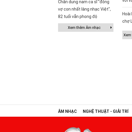
với v
Chân dung nam ca sĩ "đông
vợ con nhất làng nhạc Việt",
Hoài 
82 tuổi vẫn phong độ
chợ 
Xem thêm Âm nhạc
Xem t
ÂM NHẠC
NGHỆ THUẬT - GIẢI TRÍ