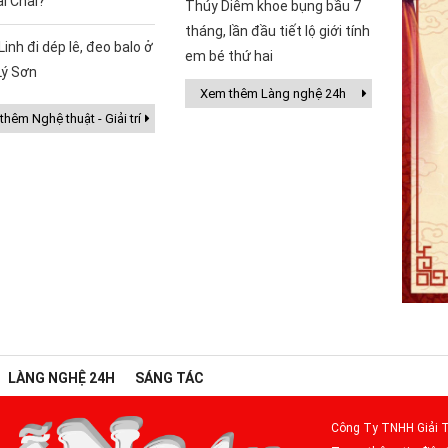
ai Chải?
Thúy Diễm khoe bụng bầu 7
tháng, lần đầu tiết lộ giới tính
Linh đi dép lê, đeo balo ở
em bé thứ hai
Lý Sơn
Xem thêm Làng nghệ 24h
hêm Nghệ thuật - Giải trí
LÀNG NGHỆ 24H
SÁNG TÁC
Công Ty TNHH Giải T