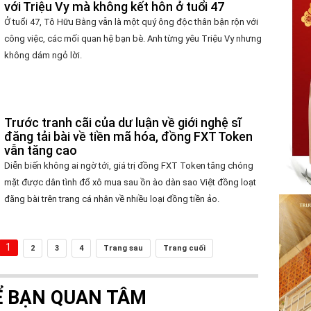
với Triệu Vy mà không kết hôn ở tuổi 47
Ở tuổi 47, Tô Hữu Bằng vẫn là một quý ông độc thân bận rộn với
công việc, các mối quan hệ bạn bè. Anh từng yêu Triệu Vy nhưng
không dám ngỏ lời.
Trước tranh cãi của dư luận về giới nghệ sĩ
đăng tải bài về tiền mã hóa, đồng FXT Token
vẫn tăng cao
Diễn biến không ai ngờ tới, giá trị đồng FXT Token tăng chóng
mặt được dân tình đổ xô mua sau ồn ào dàn sao Việt đồng loạt
đăng bài trên trang cá nhân về nhiều loại đồng tiền ảo.
1
2
3
4
Trang sau
Trang cuối
Ể BẠN QUAN TÂM