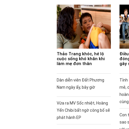
Thảo Trang khóc, hé lộ
Điều 
cuộc sống khó khăn khi
đóng
làm mẹ đơn thân
gây 
Dàn diễn viên Đất Phương
Tỉnh
Nam ngày ấy, bây giờ
mê, 
hoàng
cùng
Vừa ra MV Sốc nhiệt, Hoàng
Yến Chibi bất ngờ công bố sẽ
Con t
phát hành EP
sao 