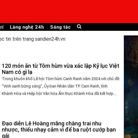
rí
Làng nghệ 24h
Sáng tác
ọc tin trên trang sandien24h.vn
120 món ăn từ Tôm hùm vừa xác lập Kỷ lục Việt
Nam có gì lạ
Trong khuôn khổ Lễ hội Tôm hùm Canh Ranh năm 2024 với chủ đề
“Vịnh xanh bừng sáng”, Ủy ban Nhân dân TP. Cam Ranh, tỉnh
Khánh Hòa và Hiệp hội Văn hóa Ẩm thực Khánh Hòa đã kết hợp...
Đạo diễn Lê Hoàng mắng chàng trai nhu
nhược, thiếu nhạy cảm vì để ba ruột cướp bạn
gái