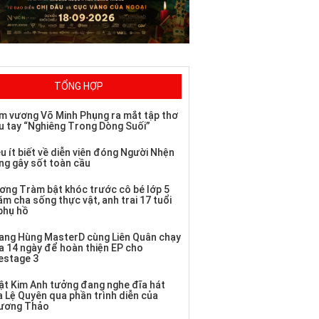
TỔNG HỢP
m vương Võ Minh Phụng ra mắt tập thơ
u tay “Nghiêng Trong Dòng Suối”
u ít biết về diễn viên đóng Người Nhện
ng gây sốt toàn cầu
ơng Tràm bật khóc trước cô bé lớp 5
m cha sống thực vật, anh trai 17 tuổi
 phụ hồ
ang Hùng MasterD cùng Liên Quân chạy
a 14 ngày để hoàn thiện EP cho
vestage 3
ật Kim Anh tưởng đang nghe đĩa hát
a Lệ Quyên qua phần trình diễn của
ương Thảo