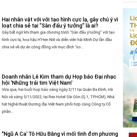
Hai nhân vật với với tạo hình cực lạ, gây chú ý vì
loạt chia sẻ tại “Sàn đấu ý tưởng” là ai?
Gây bất ngờ khi tham gia chương trình “Sàn đấu ý tưởng” với tạo
hình cực lạ, hoa hậu H'Hen Niê và diễn viên hài Minh Dự lần đầu
chia sẻ về dự án cộng đồng với mục đích “so...
Doanh nhân Lê Kim tham dự Họp báo Đại nhạc
hội 'Những trái tim Việt Nam'
Vừa qua, hai buổi họp báo sáng ngày 2/11 tại Quận Ba Đình, Hà
Nội và sáng 5/11/2022, tại Rex Hotel Sài Gòn (Q.1, TP.HCM), Nhà
hát Nghệ thuật Đương đại Việt Nam phối hợp cùng Công ty Cổ
phần...
"Ngũ A Ca' Tô Hữu Bằng vì mối tình đơn phương