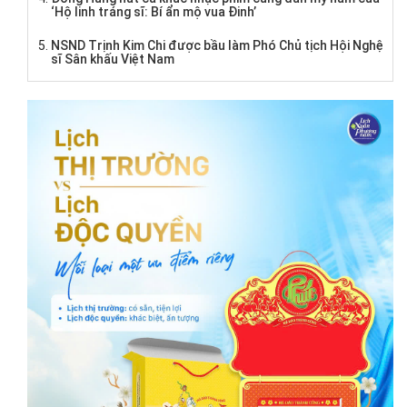
‘Hộ linh tráng sĩ: Bí ẩn mộ vua Đinh’
NSND Trịnh Kim Chi được bầu làm Phó Chủ tịch Hội Nghệ
sĩ Sân khấu Việt Nam