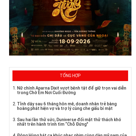
TỔNG HỢP
Nữ chính Aparna Dixit vượt bệnh tật để giữ trọn vai diễn
trong Chờ Em Nơi Cuối Đường
Tỉnh dậy sau 6 tháng hôn mê, doanh nhân trẻ bàng
hoàng phát hiện vợ và trợ lý cùng che giấu bí mật
Sau hai lần thử sức, Duniverse đối mặt thử thách khó
nhất trên hành trình tìm “Chỗ Đứng"
Đông Hùng hát ca khúc nhạc phim cùng dàn mỹ nam của