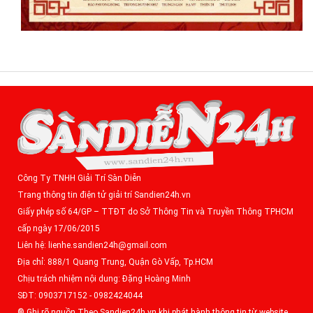
Công Ty TNHH Giải Trí Sàn Diễn
Trang thông tin điện tử giải trí Sandien24h.vn
Giấy phép số 64/GP – TTĐT do Sở Thông Tin và Truyền Thông TPHCM
cấp ngày 17/06/2015
Liên hệ: lienhe.sandien24h@gmail.com
Địa chỉ: 888/1 Quang Trung, Quận Gò Vấp, Tp.HCM
Chịu trách nhiệm nội dung: Đặng Hoàng Minh
SĐT: 0903717152 - 0982424044
® Ghi rõ nguồn Theo Sandien24h.vn khi phát hành thông tin từ website