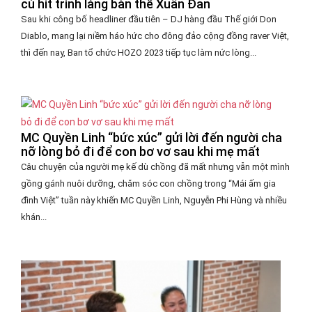
cú hit trình làng bản thể Xuân Đan
Sau khi công bố headliner đầu tiên – DJ hàng đầu Thế giới Don
Diablo, mang lại niềm háo hức cho đông đảo cộng đồng raver Việt,
thì đến nay, Ban tổ chức HOZO 2023 tiếp tục làm nức lòng...
MC Quyền Linh “bức xúc” gửi lời đến người cha
nỡ lòng bỏ đi để con bơ vơ sau khi mẹ mất
Câu chuyện của người mẹ kế dù chồng đã mất nhưng vẫn một mình
gồng gánh nuôi dưỡng, chăm sóc con chồng trong “Mái ấm gia
đình Việt” tuần này khiến MC Quyền Linh, Nguyễn Phi Hùng và nhiều
khán...