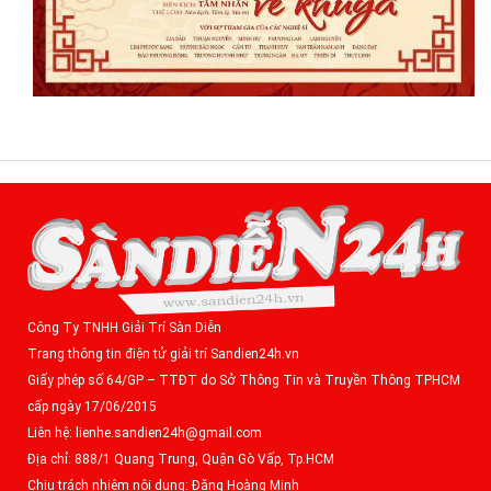
Công Ty TNHH Giải Trí Sàn Diễn
Trang thông tin điện tử giải trí Sandien24h.vn
Giấy phép số 64/GP – TTĐT do Sở Thông Tin và Truyền Thông TPHCM
cấp ngày 17/06/2015
Liên hệ: lienhe.sandien24h@gmail.com
Địa chỉ: 888/1 Quang Trung, Quận Gò Vấp, Tp.HCM
Chịu trách nhiệm nội dung: Đặng Hoàng Minh