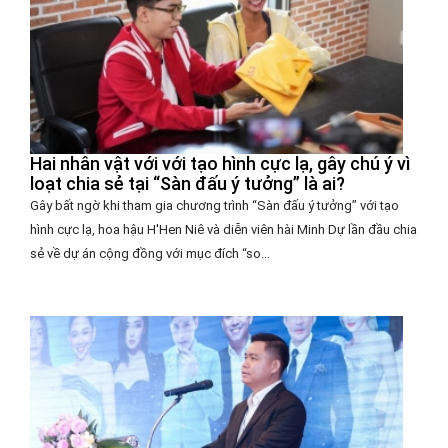
Hai nhân vật với với tạo hình cực lạ, gây chú ý vì
loạt chia sẻ tại “Sàn đấu ý tưởng” là ai?
Gây bất ngờ khi tham gia chương trình “Sàn đấu ý tưởng” với tạo
hình cực lạ, hoa hậu H'Hen Niê và diễn viên hài Minh Dự lần đầu chia
sẻ về dự án cộng đồng với mục đích “so...