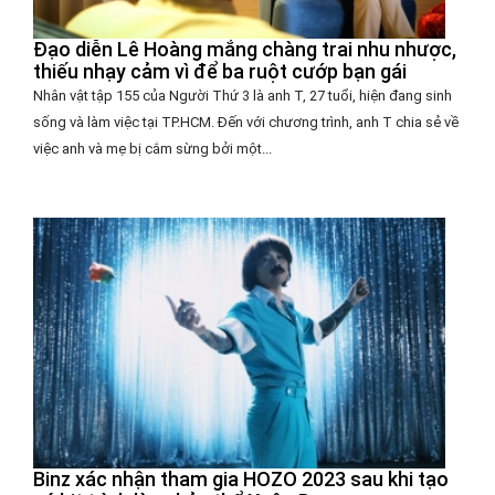
Đạo diễn Lê Hoàng mắng chàng trai nhu nhược,
thiếu nhạy cảm vì để ba ruột cướp bạn gái
Nhân vật tập 155 của Người Thứ 3 là anh T, 27 tuổi, hiện đang sinh
sống và làm việc tại TP.HCM. Đến với chương trình, anh T chia sẻ về
việc anh và mẹ bị cắm sừng bởi một...
Binz xác nhận tham gia HOZO 2023 sau khi tạo