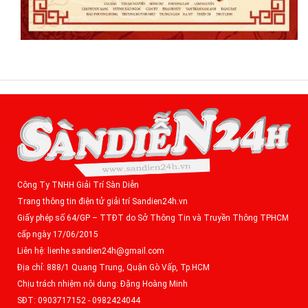
Công Ty TNHH Giải Trí Sàn Diễn
Trang thông tin điện tử giải trí Sandien24h.vn
Giấy phép số 64/GP – TTĐT do Sở Thông Tin và Truyền Thông TPHCM
cấp ngày 17/06/2015
Liên hệ: lienhe.sandien24h@gmail.com
Địa chỉ: 888/1 Quang Trung, Quận Gò Vấp, Tp.HCM
Chịu trách nhiệm nội dung: Đặng Hoàng Minh
SĐT: 0903717152 - 0982424044