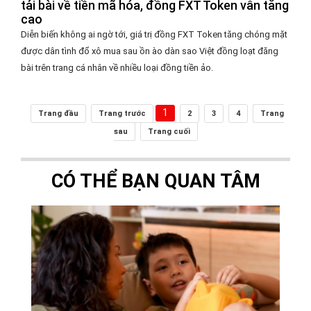
tải bài về tiền mã hóa, đồng FXT Token vẫn tăng
cao
Diễn biến không ai ngờ tới, giá trị đồng FXT Token tăng chóng mặt
được dân tình đổ xô mua sau ồn ào dàn sao Việt đồng loạt đăng
bài trên trang cá nhân về nhiều loại đồng tiền ảo.
1
Trang đầu
Trang trước
2
3
4
Trang
sau
Trang cuối
CÓ THỂ BẠN QUAN TÂM