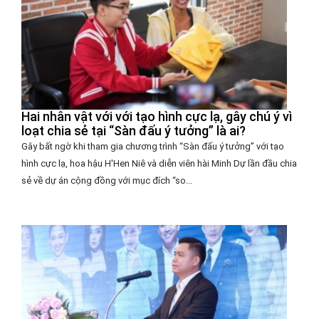
Hai nhân vật với với tạo hình cực lạ, gây chú ý vì
loạt chia sẻ tại “Sàn đấu ý tưởng” là ai?
Gây bất ngờ khi tham gia chương trình “Sàn đấu ý tưởng” với tạo
hình cực lạ, hoa hậu H'Hen Niê và diễn viên hài Minh Dự lần đầu chia
sẻ về dự án cộng đồng với mục đích “so...