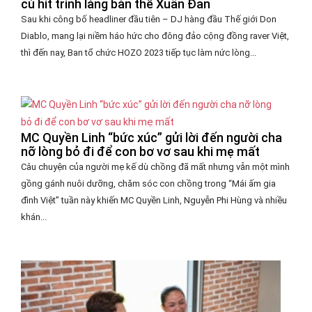
cú hit trình làng bản thể Xuân Đan
Sau khi công bố headliner đầu tiên – DJ hàng đầu Thế giới Don
Diablo, mang lại niềm háo hức cho đông đảo cộng đồng raver Việt,
thì đến nay, Ban tổ chức HOZO 2023 tiếp tục làm nức lòng...
MC Quyền Linh “bức xúc” gửi lời đến người cha
nỡ lòng bỏ đi để con bơ vơ sau khi mẹ mất
Câu chuyện của người mẹ kế dù chồng đã mất nhưng vẫn một mình
gồng gánh nuôi dưỡng, chăm sóc con chồng trong “Mái ấm gia
đình Việt” tuần này khiến MC Quyền Linh, Nguyễn Phi Hùng và nhiều
khán...