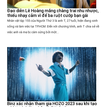
Đạo diễn Lê Hoàng mắng chàng trai nhu nhược,
thiếu nhạy cảm vì để ba ruột cướp bạn gái
Nhân vật tập 155 của Người Thứ 3 là anh T, 27 tuổi, hiện đang sinh
sống và làm việc tại TP.HCM. Đến với chương trình, anh T chia sẻ về
việc anh và mẹ bị cắm sừng bởi một...
Binz xác nhận tham gia HOZO 2023 sau khi tạo