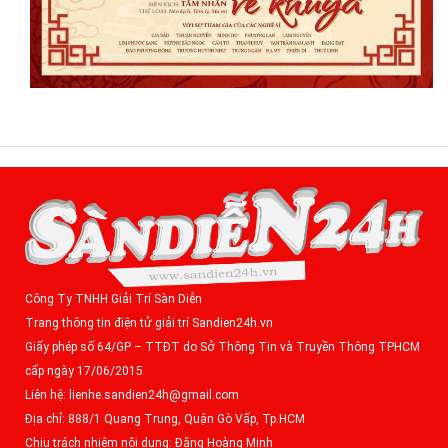
Công Ty TNHH Giải Trí Sàn Diễn
Trang thông tin điện tử giải trí Sandien24h.vn
Giấy phép số 64/GP – TTĐT do Sở Thông Tin và Truyền Thông TPHCM
cấp ngày 17/06/2015
Liên hệ: lienhe.sandien24h@gmail.com
Địa chỉ: 888/1 Quang Trung, Quận Gò Vấp, Tp.HCM
Chịu trách nhiệm nội dung: Đặng Hoàng Minh