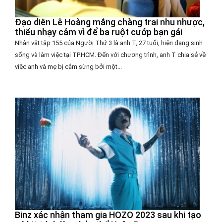
Đạo diễn Lê Hoàng mắng chàng trai nhu nhược,
thiếu nhạy cảm vì để ba ruột cướp bạn gái
Nhân vật tập 155 của Người Thứ 3 là anh T, 27 tuổi, hiện đang sinh
sống và làm việc tại TP.HCM. Đến với chương trình, anh T chia sẻ về
việc anh và mẹ bị cắm sừng bởi một...
Binz xác nhận tham gia HOZO 2023 sau khi tạo