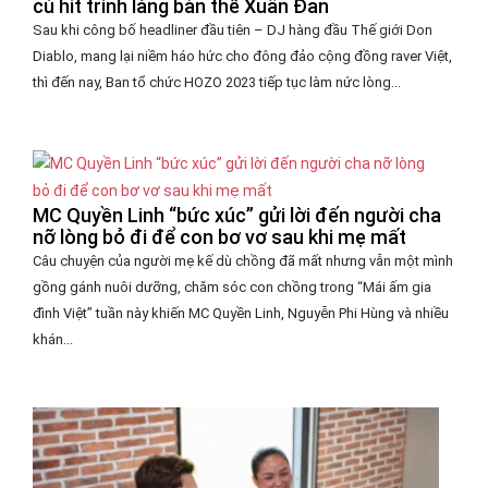
cú hit trình làng bản thể Xuân Đan
Sau khi công bố headliner đầu tiên – DJ hàng đầu Thế giới Don
Diablo, mang lại niềm háo hức cho đông đảo cộng đồng raver Việt,
thì đến nay, Ban tổ chức HOZO 2023 tiếp tục làm nức lòng...
MC Quyền Linh “bức xúc” gửi lời đến người cha
nỡ lòng bỏ đi để con bơ vơ sau khi mẹ mất
Câu chuyện của người mẹ kế dù chồng đã mất nhưng vẫn một mình
gồng gánh nuôi dưỡng, chăm sóc con chồng trong “Mái ấm gia
đình Việt” tuần này khiến MC Quyền Linh, Nguyễn Phi Hùng và nhiều
khán...