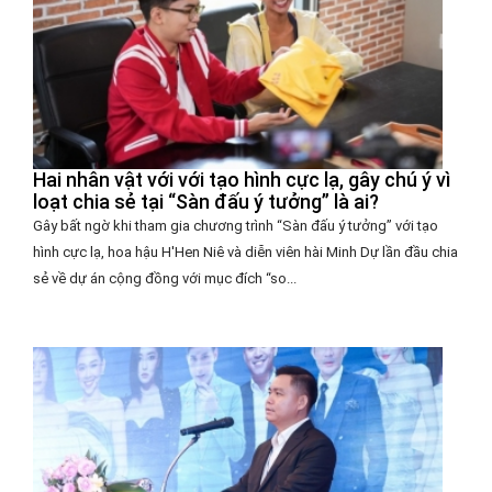
Hai nhân vật với với tạo hình cực lạ, gây chú ý vì
loạt chia sẻ tại “Sàn đấu ý tưởng” là ai?
Gây bất ngờ khi tham gia chương trình “Sàn đấu ý tưởng” với tạo
hình cực lạ, hoa hậu H'Hen Niê và diễn viên hài Minh Dự lần đầu chia
sẻ về dự án cộng đồng với mục đích “so...