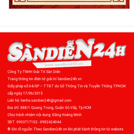
Công Ty TNHH Giải Trí Sàn Diễn
Trang thông tin điện tử giải trí Sandien24h.vn
Giấy phép số 64/GP – TTĐT do Sở Thông Tin và Truyền Thông TPHCM
cấp ngày 17/06/2015
Liên hệ: lienhe.sandien24h@gmail.com
Địa chỉ: 888/1 Quang Trung, Quận Gò Vấp, Tp.HCM
Chịu trách nhiệm nội dung: Đặng Hoàng Minh
SĐT: 0903717152 - 0982424044
® Ghi rõ nguồn Theo Sandien24h.vn khi phát hành thông tin từ website