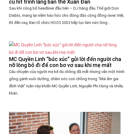
cú hit trình làng bản thể Xuân Đan
Sau khi công bố headliner đầu tiên – DJ hàng đầu Thế giới Don
Diablo, mang lại niềm háo hức cho đông đảo cộng đồng raver Việt,
thì đến nay, Ban tổ chức HOZO 2023 tiếp tục làm nức lòng...
MC Quyền Linh “bức xúc” gửi lời đến người cha
nỡ lòng bỏ đi để con bơ vơ sau khi mẹ mất
Câu chuyện của người mẹ kế dù chồng đã mất nhưng vẫn một mình
gồng gánh nuôi dưỡng, chăm sóc con chồng trong “Mái ấm gia
đình Việt” tuần này khiến MC Quyền Linh, Nguyễn Phi Hùng và nhiều
khán...