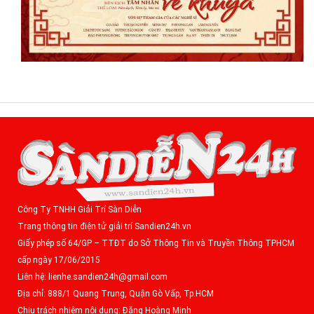
Công Ty TNHH Giải Trí Sàn Diễn
Trang thông tin điện tử giải trí Sandien24h.vn
Giấy phép số 64/GP – TTĐT do Sở Thông Tin và Truyền Thông TPHCM
cấp ngày 17/06/2015
Liên hệ: lienhe.sandien24h@gmail.com
Địa chỉ: 888/1 Quang Trung, Quận Gò Vấp, Tp.HCM
Chịu trách nhiệm nội dung: Đặng Hoàng Minh