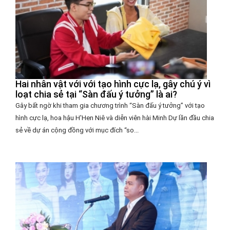
Hai nhân vật với với tạo hình cực lạ, gây chú ý vì
loạt chia sẻ tại “Sàn đấu ý tưởng” là ai?
Gây bất ngờ khi tham gia chương trình “Sàn đấu ý tưởng” với tạo
hình cực lạ, hoa hậu H'Hen Niê và diễn viên hài Minh Dự lần đầu chia
sẻ về dự án cộng đồng với mục đích “so...