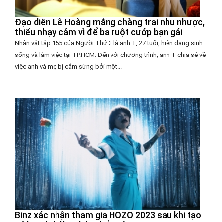
Đạo diễn Lê Hoàng mắng chàng trai nhu nhược,
thiếu nhạy cảm vì để ba ruột cướp bạn gái
Nhân vật tập 155 của Người Thứ 3 là anh T, 27 tuổi, hiện đang sinh
sống và làm việc tại TP.HCM. Đến với chương trình, anh T chia sẻ về
việc anh và mẹ bị cắm sừng bởi một...
Binz xác nhận tham gia HOZO 2023 sau khi tạo