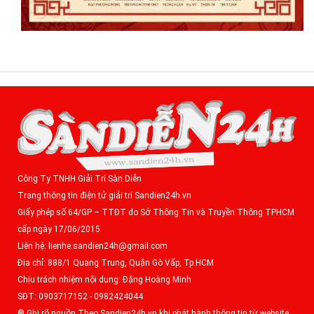
Công Ty TNHH Giải Trí Sàn Diễn
Trang thông tin điện tử giải trí Sandien24h.vn
Giấy phép số 64/GP – TTĐT do Sở Thông Tin và Truyền Thông TPHCM
cấp ngày 17/06/2015
Liên hệ: lienhe.sandien24h@gmail.com
Địa chỉ: 888/1 Quang Trung, Quận Gò Vấp, Tp.HCM
Chịu trách nhiệm nội dung: Đặng Hoàng Minh
SĐT: 0903717152 - 0982424044
® Ghi rõ nguồn Theo Sandien24h.vn khi phát hành thông tin từ website