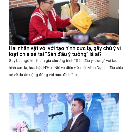
Hai nhân vật với với tạo hình cực lạ, gây chú ý vì
loạt chia sẻ tại “Sàn đấu ý tưởng” là ai?
Gây bất ngờ khi tham gia chương trình “Sàn đấu ý tưởng” với tạo
hình cực lạ, hoa hậu H'Hen Niê và diễn viên hài Minh Dự lần đầu chia
sẻ về dự án cộng đồng với mục đích “so...