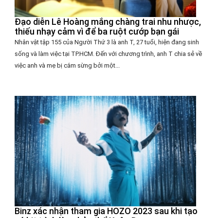
Đạo diễn Lê Hoàng mắng chàng trai nhu nhược,
thiếu nhạy cảm vì để ba ruột cướp bạn gái
Nhân vật tập 155 của Người Thứ 3 là anh T, 27 tuổi, hiện đang sinh
sống và làm việc tại TP.HCM. Đến với chương trình, anh T chia sẻ về
việc anh và mẹ bị cắm sừng bởi một...
Binz xác nhận tham gia HOZO 2023 sau khi tạo