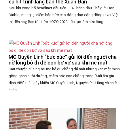
cú hit trình làng bản thể Xuân Đan
Sau khi công bố headliner đầu tiên – DJ hàng đầu Thế giới Don
Diablo, mang lại niềm háo hức cho đông đảo cộng đồng raver Việt,
thì đến nay, Ban tổ chức HOZO 2023 tiếp tục làm nức lòng...
MC Quyền Linh “bức xúc” gửi lời đến người cha
nỡ lòng bỏ đi để con bơ vơ sau khi mẹ mất
Câu chuyện của người mẹ kế dù chồng đã mất nhưng vẫn một mình
gồng gánh nuôi dưỡng, chăm sóc con chồng trong “Mái ấm gia
đình Việt” tuần này khiến MC Quyền Linh, Nguyễn Phi Hùng và nhiều
khán...