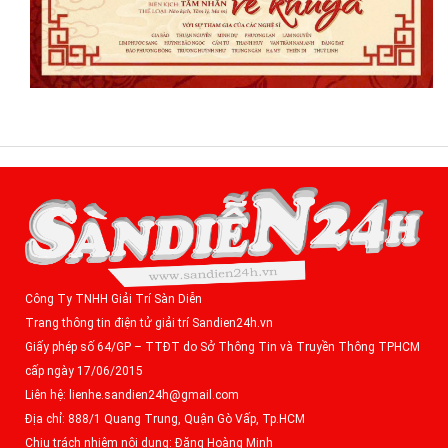
Công Ty TNHH Giải Trí Sàn Diễn
Trang thông tin điện tử giải trí Sandien24h.vn
Giấy phép số 64/GP – TTĐT do Sở Thông Tin và Truyền Thông TPHCM
cấp ngày 17/06/2015
Liên hệ: lienhe.sandien24h@gmail.com
Địa chỉ: 888/1 Quang Trung, Quận Gò Vấp, Tp.HCM
Chịu trách nhiệm nội dung: Đặng Hoàng Minh